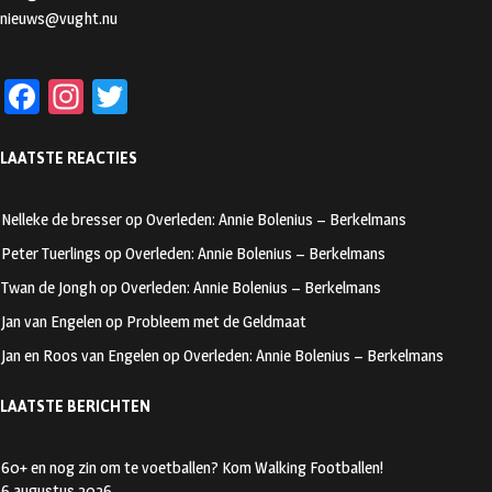
nieuws@vught.nu
Fa
In
T
ce
st
wi
LAATSTE REACTIES
b
ag
tt
oo
ra
er
Nelleke de bresser
op
Overleden: Annie Bolenius – Berkelmans
k
m
Peter Tuerlings
op
Overleden: Annie Bolenius – Berkelmans
Twan de Jongh
op
Overleden: Annie Bolenius – Berkelmans
Jan van Engelen
op
Probleem met de Geldmaat
Jan en Roos van Engelen
op
Overleden: Annie Bolenius – Berkelmans
LAATSTE BERICHTEN
60+ en nog zin om te voetballen? Kom Walking Footballen!
6 augustus 2026