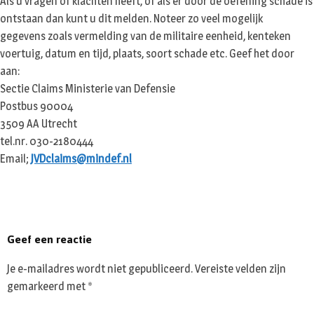
Als u vragen of klachten heeft, of als er door de oefening schade is
ontstaan dan kunt u dit melden. Noteer zo veel mogelijk
gegevens zoals vermelding van de militaire eenheid, kenteken
voertuig, datum en tijd, plaats, soort schade etc. Geef het door
aan:
Sectie Claims Ministerie van Defensie
Postbus 90004
3509 AA Utrecht
tel.nr. 030-2180444
Email;
JVDclaims@mindef.nl
Geef een reactie
Je e-mailadres wordt niet gepubliceerd.
Vereiste velden zijn
gemarkeerd met
*