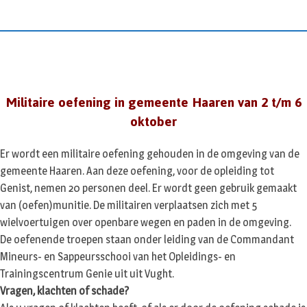
S
k
i
p
t
o
Militaire oefening in gemeente Haaren van 2 t/m 6
c
oktober
o
n
Er wordt een militaire oefening gehouden in de omgeving van de
t
gemeente Haaren. Aan deze oefening, voor de opleiding tot
e
Genist, nemen 20 personen deel. Er wordt geen gebruik gemaakt
n
t
van (oefen)munitie. De militairen verplaatsen zich met 5
wielvoertuigen over openbare wegen en paden in de omgeving.
De oefenende troepen staan onder leiding van de Commandant
Mineurs- en Sappeursschooi van het Opleidings- en
Trainingscentrum Genie uit uit Vught.
Vragen, klachten of schade?