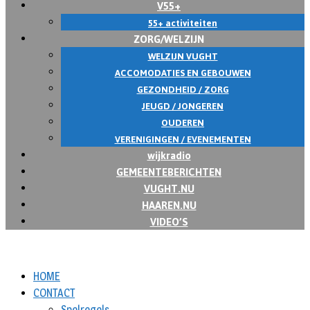
V55+
55+ activiteiten
ZORG/WELZIJN
WELZIJN VUGHT
ACCOMODATIES EN GEBOUWEN
GEZONDHEID / ZORG
JEUGD / JONGEREN
OUDEREN
VERENIGINGEN / EVENEMENTEN
wijkradio
GEMEENTEBERICHTEN
VUGHT.NU
HAAREN.NU
VIDEO’S
HOME
CONTACT
Spelregels