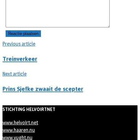
Previous article
Treinverkeer
Next article
Prins Sjefke zwaait de scepter
STICHTING HELVOIRTNET
www.helvoirt.net
www.haaren.nu
www.vught.nu