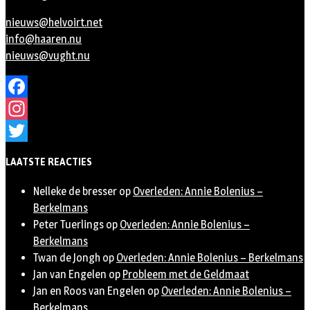
nieuws@helvoirt.net
info@haaren.nu
nieuws@vught.nu
Facebook
Instagram
Twitter
LAATSTE REACTIES
Nelleke de bresser
op
Overleden: Annie Bolenius –
Berkelmans
Peter Tuerlings
op
Overleden: Annie Bolenius –
Berkelmans
Twan de Jongh
op
Overleden: Annie Bolenius – Berkelmans
Jan van Engelen
op
Probleem met de Geldmaat
Jan en Roos van Engelen
op
Overleden: Annie Bolenius –
Berkelmans