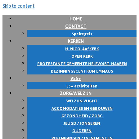
Skip to content
HOME
CONTACT
Spelregels
KERKEN
H. NICOLAASKERK
OPEN KERK
PROTESTANTE GEMEENTE HELEVOIRT-HAAREN
BEZINNINGSCENTRUM EMMAUS
V55+
55+ activiteiten
ZORG/WELZIJN
WELZIJN VUGHT
ACCOMODATIES EN GEBOUWEN
GEZONDHEID / ZORG
JEUGD / JONGEREN
OUDEREN
VERENIGINGEN / EVENEMENTEN