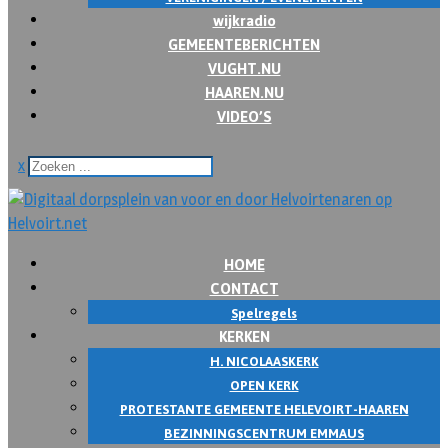
wijkradio
GEMEENTEBERICHTEN
VUGHT.NU
HAAREN.NU
VIDEO’S
x
HOME
CONTACT
Spelregels
KERKEN
H. NICOLAASKERK
OPEN KERK
PROTESTANTE GEMEENTE HELEVOIRT-HAAREN
BEZINNINGSCENTRUM EMMAUS