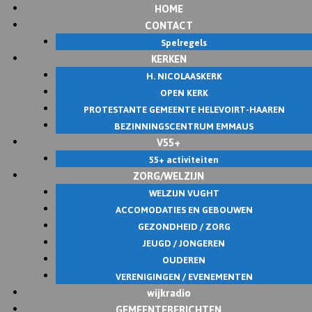
HOME
Skip
CONTACT
to
Spelregels
content
KERKEN
H. NICOLAASKERK
OPEN KERK
PROTESTANTE GEMEENTE HELEVOIRT-HAAREN
BEZINNINGSCENTRUM EMMAUS
V55+
55+ activiteiten
ZORG/WELZIJN
WELZIJN VUGHT
ACCOMODATIES EN GEBOUWEN
GEZONDHEID / ZORG
JEUGD / JONGEREN
OUDEREN
VERENIGINGEN / EVENEMENTEN
wijkradio
GEMEENTEBERICHTEN