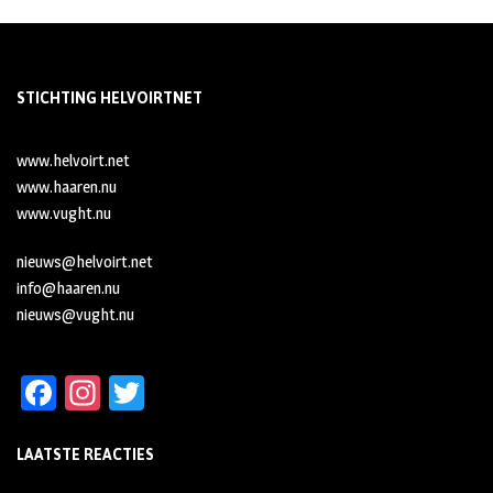
STICHTING HELVOIRTNET
www.helvoirt.net
www.haaren.nu
www.vught.nu
nieuws@helvoirt.net
info@haaren.nu
nieuws@vught.nu
Fa
In
T
ce
st
wi
LAATSTE REACTIES
b
ag
tt