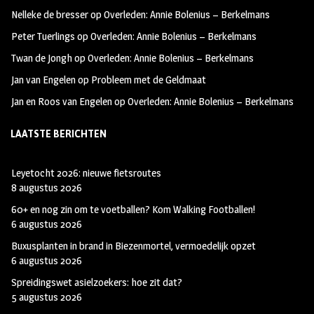
oo
ra
er
Nelleke de bresser
op
Overleden: Annie Bolenius – Berkelmans
k
m
Peter Tuerlings
op
Overleden: Annie Bolenius – Berkelmans
Twan de Jongh
op
Overleden: Annie Bolenius – Berkelmans
Jan van Engelen
op
Probleem met de Geldmaat
Jan en Roos van Engelen
op
Overleden: Annie Bolenius – Berkelmans
LAATSTE BERICHTEN
Leyetocht 2026: nieuwe fietsroutes
8 augustus 2026
60+ en nog zin om te voetballen? Kom Walking Footballen!
6 augustus 2026
Buxusplanten in brand in Biezenmortel, vermoedelijk opzet
6 augustus 2026
Spreidingswet asielzoekers: hoe zit dat?
5 augustus 2026