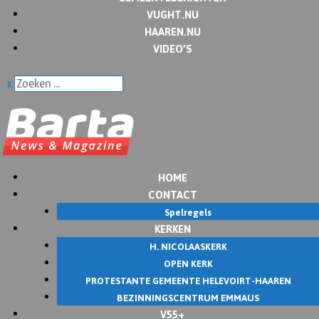
VUGHT.NU
HAAREN.NU
VIDEO’S
x
HOME
CONTACT
Spelregels
KERKEN
H. NICOLAASKERK
OPEN KERK
PROTESTANTE GEMEENTE HELEVOIRT-HAAREN
BEZINNINGSCENTRUM EMMAUS
V55+