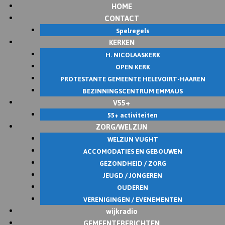
HOME
Skip
CONTACT
to
Spelregels
content
KERKEN
H. NICOLAASKERK
OPEN KERK
PROTESTANTE GEMEENTE HELEVOIRT-HAAREN
BEZINNINGSCENTRUM EMMAUS
V55+
55+ activiteiten
ZORG/WELZIJN
WELZIJN VUGHT
ACCOMODATIES EN GEBOUWEN
GEZONDHEID / ZORG
JEUGD / JONGEREN
OUDEREN
VERENIGINGEN / EVENEMENTEN
wijkradio
GEMEENTEBERICHTEN