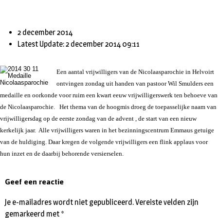
2 december 2014
Latest Update: 2 december 2014 09:11
Een aantal vrijwilligers van de Nicolaasparochie in Helvoirt
ontvingen zondag uit handen van pastoor Wil Smulders een
medaille en oorkonde voor ruim een kwart eeuw vrijwilligerswerk ten behoeve van
de Nicolaasparochie. Het thema van de hoogmis droeg de toepasselijke naam van
vrijwilligersdag op de eerste zondag van de advent , de start van een nieuw
kerkelijk jaar. Alle vrijwilligers waren in het bezinningscentrum Emmaus getuige
van de huldiging. Daar kregen de volgende vrijwilligers een flink applaus voor
hun inzet en de daarbij behorende versierselen.
Geef een reactie
Je e-mailadres wordt niet gepubliceerd.
Vereiste velden zijn
gemarkeerd met
*