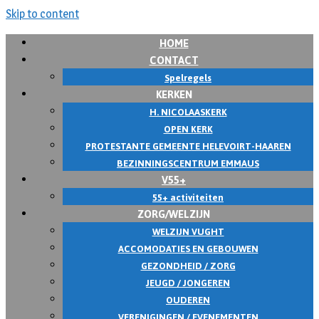
Skip to content
HOME
CONTACT
Spelregels
KERKEN
H. NICOLAASKERK
OPEN KERK
PROTESTANTE GEMEENTE HELEVOIRT-HAAREN
BEZINNINGSCENTRUM EMMAUS
V55+
55+ activiteiten
ZORG/WELZIJN
WELZIJN VUGHT
ACCOMODATIES EN GEBOUWEN
GEZONDHEID / ZORG
JEUGD / JONGEREN
OUDEREN
VERENIGINGEN / EVENEMENTEN