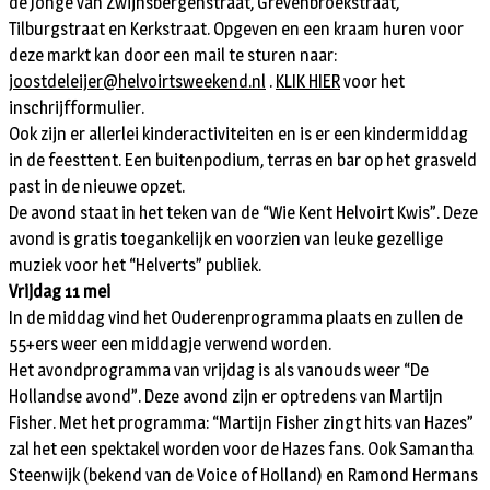
de Jonge van Zwijnsbergenstraat, Grevenbroekstraat,
Tilburgstraat en Kerkstraat. Opgeven en een kraam huren voor
deze markt kan door een mail te sturen naar:
joostdeleijer@helvoirtsweekend.nl
.
KLIK HIER
voor het
inschrijfformulier.
Ook zijn er allerlei kinderactiviteiten en is er een kindermiddag
in de feesttent. Een buitenpodium, terras en bar op het grasveld
past in de nieuwe opzet.
De avond staat in het teken van de “Wie Kent Helvoirt Kwis”. Deze
avond is gratis toegankelijk en voorzien van leuke gezellige
muziek voor het “Helverts” publiek.
Vrijdag 11 mei
In de middag vind het Ouderenprogramma plaats en zullen de
55+ers weer een middagje verwend worden.
Het avondprogramma van vrijdag is als vanouds weer “De
Hollandse avond”. Deze avond zijn er optredens van Martijn
Fisher. Met het programma: “Martijn Fisher zingt hits van Hazes”
zal het een spektakel worden voor de Hazes fans.
Ook Samantha
Steenwijk (bekend van de Voice of Holland) en Ramond Hermans