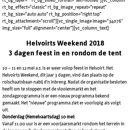
rt_bg_layer=”” rt_bg_video_format=”self-hosted”][vc_column
rt_bg_effect=”classic” rt_bg_image_repeat=”repeat”
rt_bg_size=”auto auto” rt_bg_position=”right top”
rt_bg_attachment=”scroll”][vc_single_image image=”34076″
img_size=”full” alignment=”center”][vc_column_text]
Helvoirts Weekend 2018
3 dagen feest in en rondom de tent
10 – 11 en 12 mei a.s. is er weer volop feest in Helvoirt. Het
Helvoirts Weekend, dit jaar 3 dagen, vind dan plaats op de
rolschaatsbaan nabij d’n Inbreng. Nadat de organisatie besloten
heeft om te stoppen met de vlooienmarkt en het
zondagprogramma is er een nieuw programma bekend
gemaakt. Het “nieuwe” programma ziet er voorlopig als volgt
uit.
Donderdag (Hemelvaartsdag) 10 mei:
Vanaf 11.00 uur is er een voorjaarsmarkt rondom het terrein in