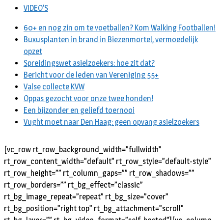
VIDEO’S
60+ en nog zin om te voetballen? Kom Walking Footballen!
Buxusplanten in brand in Biezenmortel, vermoedelijk
opzet
Spreidingswet asielzoekers: hoe zit dat?
Bericht voor de leden van Vereniging 55+
Valse collecte KVW
Oppas gezocht voor onze twee honden!
Een bijzonder en geliefd toernooi
Vught moet naar Den Haag: geen opvang asielzoekers
[vc_row rt_row_background_width=”fullwidth”
rt_row_content_width=”default” rt_row_style=”default-style”
rt_row_height=”” rt_column_gaps=”” rt_row_shadows=””
rt_row_borders=”” rt_bg_effect=”classic”
rt_bg_image_repeat=”repeat” rt_bg_size=”cover”
rt_bg_position=”right top” rt_bg_attachment=”scroll”