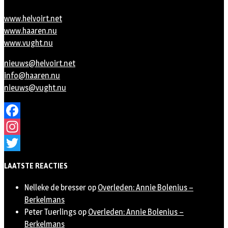
www.helvoirt.net
www.haaren.nu
www.vught.nu
nieuws@helvoirt.net
info@haaren.nu
nieuws@vught.nu
Facebook
Instagram
Twitter
LAATSTE REACTIES
Nelleke de bresser
op
Overleden: Annie Bolenius –
Berkelmans
Peter Tuerlings
op
Overleden: Annie Bolenius –
Berkelmans