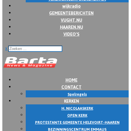
wijkradio
GEMEENTEBERICHTEN
VUGHT.NU
HAAREN.NU
VIDEO’S
x
HOME
CONTACT
Spelregels
KERKEN
H. NICOLAASKERK
OPEN KERK
PROTESTANTE GEMEENTE HELEVOIRT-HAAREN
BEZINNINGSCENTRUM EMMAUS