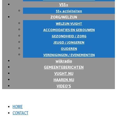
V55+
55+ activiteiten
ZORG/WELZIJN
WELZIJN VUGHT
ACCOMODATIES EN GEBOUWEN
GEZONDHEID / ZORG
JEUGD / JONGEREN
OUDEREN
VERENIGINGEN / EVENEMENTEN
wijkradio
GEMEENTEBERICHTEN
VUGHT.NU
HAAREN.NU
VIDEO’S
HOME
CONTACT