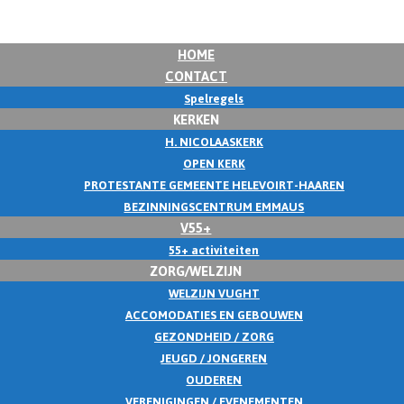
HOME
CONTACT
Spelregels
KERKEN
H. NICOLAASKERK
OPEN KERK
PROTESTANTE GEMEENTE HELEVOIRT-HAAREN
BEZINNINGSCENTRUM EMMAUS
V55+
55+ activiteiten
ZORG/WELZIJN
WELZIJN VUGHT
ACCOMODATIES EN GEBOUWEN
GEZONDHEID / ZORG
JEUGD / JONGEREN
OUDEREN
VERENIGINGEN / EVENEMENTEN