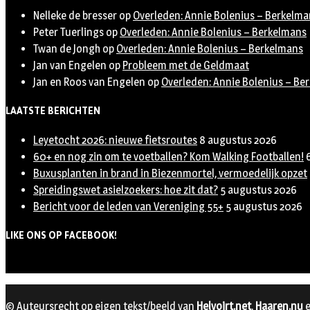
Nelleke de bresser
op
Overleden: Annie Bolenius – Berkelma
Peter Tuerlings
op
Overleden: Annie Bolenius – Berkelmans
Twan de Jongh
op
Overleden: Annie Bolenius – Berkelmans
Jan van Engelen
op
Probleem met de Geldmaat
Jan en Roos van Engelen
op
Overleden: Annie Bolenius – Be
LAATSTE BERICHTEN
Leyetocht 2026: nieuwe fietsroutes
8 augustus 2026
60+ en nog zin om te voetballen? Kom Walking Footballen!
Buxusplanten in brand in Biezenmortel, vermoedelijk opzet
Spreidingswet asielzoekers: hoe zit dat?
5 augustus 2026
Bericht voor de leden van Vereniging 55+
5 augustus 2026
LIKE ONS OP FACEBOOK!
© Auteursrecht op eigen tekst/beeld van
Helvoirt.net
,
Haaren.nu