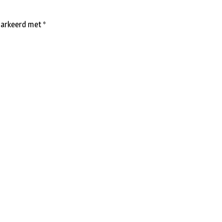
emarkeerd met
*