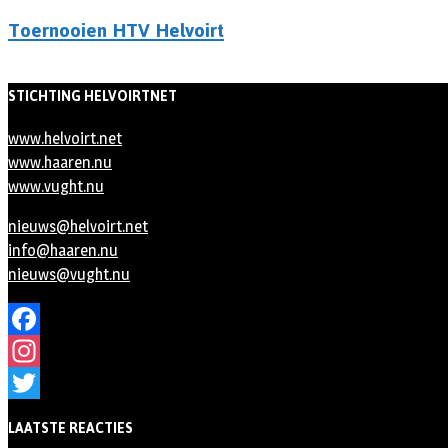
Toernooien HTV Helvoirt
STICHTING HELVOIRTNET
www.helvoirt.net
www.haaren.nu
www.vught.nu
nieuws@helvoirt.net
info@haaren.nu
nieuws@vught.nu
Facebook
Instagram
Twitter
LAATSTE REACTIES