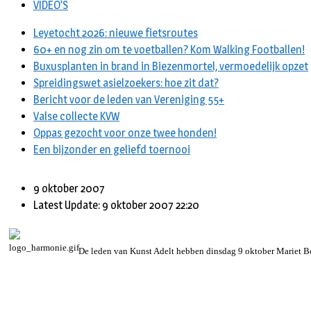
VIDEO’S
Leyetocht 2026: nieuwe fietsroutes
60+ en nog zin om te voetballen? Kom Walking Footballen!
Buxusplanten in brand in Biezenmortel, vermoedelijk opzet
Spreidingswet asielzoekers: hoe zit dat?
Bericht voor de leden van Vereniging 55+
Valse collecte KVW
Oppas gezocht voor onze twee honden!
Een bijzonder en geliefd toernooi
9 oktober 2007
Latest Update: 9 oktober 2007 22:20
De leden van Kunst Adelt hebben dinsdag 9 oktober Mariet Bog