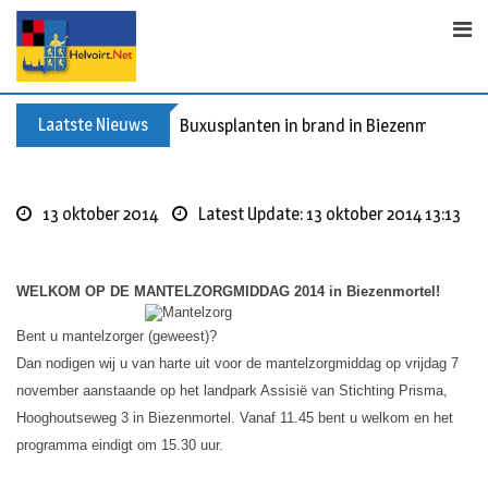
S
k
i
p
t
Laatste Nieuws
Buxusplanten in brand in Biezenmortel, v
o
c
o
13 oktober 2014
Latest Update: 13 oktober 2014 13:13
n
t
e
WELKOM OP DE MANTELZORGMIDDAG 2014 in Biezenmortel!
n
t
Bent u mantelzorger (geweest)?
Dan nodigen wij u van harte uit voor de mantelzorgmiddag op vrijdag 7
november aanstaande op het landpark Assisië van Stichting Prisma,
Hooghoutseweg 3 in Biezenmortel. Vanaf 11.45 bent u welkom en het
programma eindigt om 15.30 uur.