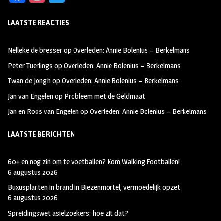
ce
st
wi
LAATSTE REACTIES
b
ag
tt
oo
ra
er
Nelleke de bresser
op
Overleden: Annie Bolenius – Berkelmans
k
m
Peter Tuerlings
op
Overleden: Annie Bolenius – Berkelmans
Twan de Jongh
op
Overleden: Annie Bolenius – Berkelmans
Jan van Engelen
op
Probleem met de Geldmaat
Jan en Roos van Engelen
op
Overleden: Annie Bolenius – Berkelmans
LAATSTE BERICHTEN
60+ en nog zin om te voetballen? Kom Walking Footballen!
6 augustus 2026
Buxusplanten in brand in Biezenmortel, vermoedelijk opzet
6 augustus 2026
Spreidingswet asielzoekers: hoe zit dat?