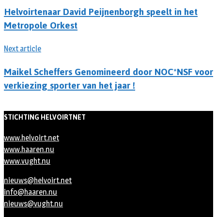
Helvoirtenaar David Peijnenborgh speelt in het
Metropole Orkest
Next article
Maikel Scheffers Genomineerd door NOC*NSF voor
verkiezing sporter van het jaar !
STICHTING HELVOIRTNET
www.helvoirt.net
www.haaren.nu
www.vught.nu
nieuws@helvoirt.net
info@haaren.nu
nieuws@vught.nu