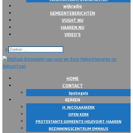
wijkradio
GEMEENTEBERICHTEN
VUGHT.NU
HAAREN.NU
VIDEO’S
x
HOME
CONTACT
Spelregels
KERKEN
H. NICOLAASKERK
OPEN KERK
PROTESTANTE GEMEENTE HELEVOIRT-HAAREN
BEZINNINGSCENTRUM EMMAUS