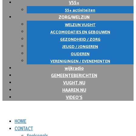
V55+
55+ activiteiten
ZORG/WELZIJN
WELZIJN VUGHT
ACCOMODATIES EN GEBOUWEN
GEZONDHEID / ZORG
JEUGD / JONGEREN
OUDEREN
VERENIGINGEN / EVENEMENTEN
wijkradio
GEMEENTEBERICHTEN
VUGHT.NU
HAAREN.NU
VIDEO’S
HOME
CONTACT
Spelregels