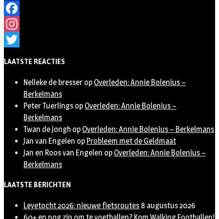
Facebook
Instagram
Twitter
LAATSTE REACTIES
Nelleke de bresser
op
Overleden: Annie Bolenius –
Berkelmans
Peter Tuerlings
op
Overleden: Annie Bolenius –
Berkelmans
Twan de Jongh
op
Overleden: Annie Bolenius – Berkelmans
Jan van Engelen
op
Probleem met de Geldmaat
Jan en Roos van Engelen
op
Overleden: Annie Bolenius –
Berkelmans
LAATSTE BERICHTEN
Leyetocht 2026: nieuwe fietsroutes
8 augustus 2026
60+ en nog zin om te voetballen? Kom Walking Footballen!