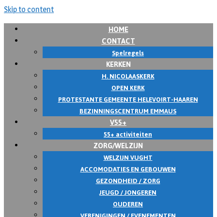
Skip to content
HOME
CONTACT
Spelregels
KERKEN
H. NICOLAASKERK
OPEN KERK
PROTESTANTE GEMEENTE HELEVOIRT-HAAREN
BEZINNINGSCENTRUM EMMAUS
V55+
55+ activiteiten
ZORG/WELZIJN
WELZIJN VUGHT
ACCOMODATIES EN GEBOUWEN
GEZONDHEID / ZORG
JEUGD / JONGEREN
OUDEREN
VERENIGINGEN / EVENEMENTEN