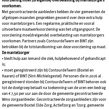
voorziening moet (dreigende) overbelasting bij mantelzorgers
voorkomen.
Met gecontracteerde aanbieders hebben de vier gemeenten de
afgelopen maanden gesprekken gevoerd over deze extra hulp
voor mantelzorgers. Een regelarme, praktische en vooral
uitvoerbare maatwerkvoorziening was het uitgangspunt. De
voorziening moe(dreigende) overbelasting van mantelzorgers
voorkomen. Partners zoals ContourdeTwern en BINT zijn
betrokken bij de totstandkoming van deze voorziening op maat.
De mantelzorger
• biedt hulp aan iemand die ziek, hulpbehoevend of gehandicapt
is;
• moet geregistreerd zijn bij ContourdeTwern (Boxtel en
Haaren) of BINT (Sint-Michielsgestel). Personen die in 2016 al
geregistreerd stonden bij ContourdeTwern of BINT behoren ook
tot de doelgroep betaalt na toekenning van de uren een bedrag
van € 7,50 per uur aan de door de gemeente gecontracteerde
Wmo zorgaanbieder. Gecontracteerde zorgaanbieders zijn voor
de gemeente Boxtel: Elde Zorg, Actiefzorg en Tzorg. gemeente