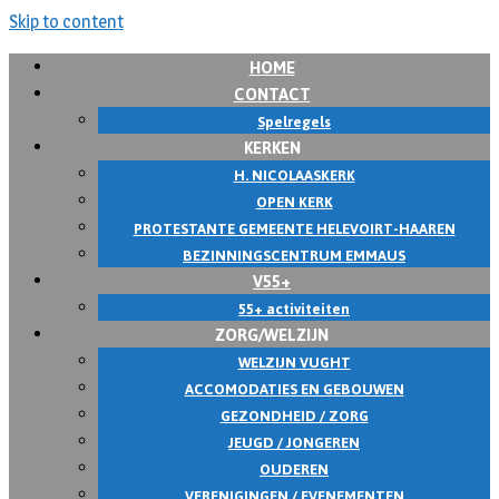
Skip to content
HOME
CONTACT
Spelregels
KERKEN
H. NICOLAASKERK
OPEN KERK
PROTESTANTE GEMEENTE HELEVOIRT-HAAREN
BEZINNINGSCENTRUM EMMAUS
V55+
55+ activiteiten
ZORG/WELZIJN
WELZIJN VUGHT
ACCOMODATIES EN GEBOUWEN
GEZONDHEID / ZORG
JEUGD / JONGEREN
OUDEREN
VERENIGINGEN / EVENEMENTEN