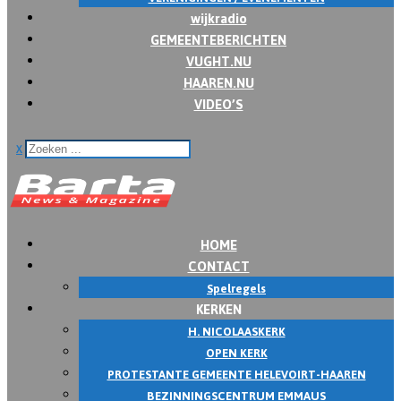
wijkradio
GEMEENTEBERICHTEN
VUGHT.NU
HAAREN.NU
VIDEO’S
x
HOME
CONTACT
Spelregels
KERKEN
H. NICOLAASKERK
OPEN KERK
PROTESTANTE GEMEENTE HELEVOIRT-HAAREN
BEZINNINGSCENTRUM EMMAUS