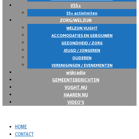
V55+
55+ activiteiten
ZORG/WELZIJN
WELZIJN VUGHT
ACCOMODATIES EN GEBOUWEN
GEZONDHEID / ZORG
JEUGD / JONGEREN
OUDEREN
VERENIGINGEN / EVENEMENTEN
wijkradio
GEMEENTEBERICHTEN
VUGHT.NU
HAAREN.NU
VIDEO’S
HOME
CONTACT