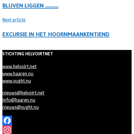
BLIJVEN LIGGEN ………..
Next article
EXCURSIE IN HET HOORNMAANKENTIEND
STICHTING HELVOIRTNET
www.helvoirt.net
www.haaren.nu
www.vught.nu
nieuws@helvoirt.net
info@haaren.nu
nieuws@vught.nu
Facebook