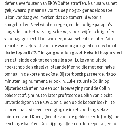
defensieve fouten van RKDVC af te straffen. Na rust was het
gelijkwaardig maar Helvoirt sloeg nog 2x genadeloos toe.
U kon vandaag wel merken dat de zomertijd weer is
aangebroken. Veel wind en regen, en de nodige paraplu’s
langs de lijn. Het was, logischerwijs, ook twijfelachtig of er
vandaag gespeeld kon worden, maar scheidsrechter Cairo
keurde het veld vlak voor de warming up goed en dus kon de
derby tegen RKDVC in gang worden gezet. Helvoirt begon sterk
en dat leidde ook tot een snelle goal. Luke vond uit de
hoekschop de geheel vrijstaande Menno die met een halve
omhaal in de korte hoek Roel Bijsterbosch passeerde. Na 10
minuten lag nummer 2 er ook in. Luke stuurde Collin op
Bijsterbosch af en na een schijnbeweging rondde Collin
beheerst af. 5 minuten later profiteerde Collin van slecht
uitverdedigen van RKDVC, en alleen op de keeper leek hij te
scoren maar via een been ging de inzet voorlangs. Na 21
minuten vond Koen J (keepte voor de geblesseerde Jordy) met
een lange bal Rico. Ook hij ging alleen op de keeper af, en nu