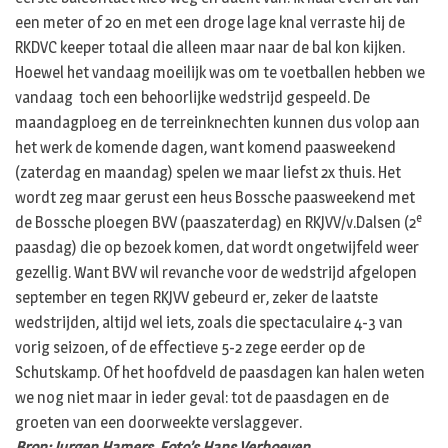
een meter of 20 en met een droge lage knal verraste hij de
RKDVC keeper totaal die alleen maar naar de bal kon kijken.
Hoewel het vandaag moeilijk was om te voetballen hebben we
vandaag toch een behoorlijke wedstrijd gespeeld. De
maandagploeg en de terreinknechten kunnen dus volop aan
het werk de komende dagen, want komend paasweekend
(zaterdag en maandag) spelen we maar liefst 2x thuis. Het
wordt zeg maar gerust een heus Bossche paasweekend met
e
de Bossche ploegen BVV (paaszaterdag) en RKJVV/v.Dalsen (2
paasdag) die op bezoek komen, dat wordt ongetwijfeld weer
gezellig. Want BVV wil revanche voor de wedstrijd afgelopen
september en tegen RKJVV gebeurd er, zeker de laatste
wedstrijden, altijd wel iets, zoals die spectaculaire 4-3 van
vorig seizoen, of de effectieve 5-2 zege eerder op de
Schutskamp. Of het hoofdveld de paasdagen kan halen weten
we nog niet maar in ieder geval: tot de paasdagen en de
groeten van een doorweekte verslaggever.
Bron: Jurgen Hamers, Foto’s Hans Verhoeven.