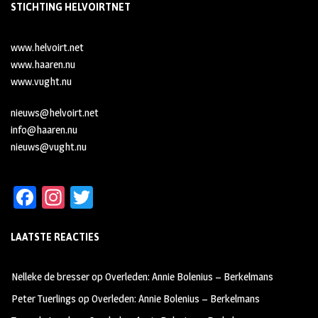
STICHTING HELVOIRTNET
www.helvoirt.net
www.haaren.nu
www.vught.nu
nieuws@helvoirt.net
info@haaren.nu
nieuws@vught.nu
Fa
In
T
ce
st
wi
LAATSTE REACTIES
b
ag
tt
oo
ra
er
Nelleke de bresser
op
Overleden: Annie Bolenius – Berkelmans
k
m
Peter Tuerlings
op
Overleden: Annie Bolenius – Berkelmans