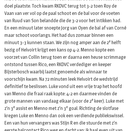
doel plaatste. Toch kwam RKDVC terug tot 3-2 toen Roy de
Vaan van ver vol op de paal schoot en de bal voor de voeten
van Ruud van Son belandde die de 3-2 voor het intikken had.
En een minuut later snoepte Jorg van Oyen de bal af van Corné
maar schoot voorlangs. Het had dus zomaar binnen een
e
minuut 3-3 kunnen staan. We zijn nog amper aan de 2
helft
bezig of Helvoirt krijgt een kans op 4-2. Menno kopte een
voorzet van Collin terug toen er daarna een heuse scrimmage
ontstond tussen Rico, een RKDVC verdediger en keeper
Bijsterbosch waarbij laatst genoemde als winnaar te
voorschijn kwam. Na 72 minuten leek Helvoirt de wedstrijd
definitief te beslissen. Luke vond uit een vrije trap het hoofd
van Menno die fraai raak kopte: 4-2 en daarmee vinden de
e
grote mannen van vandaag elkaar (voor de 2
keer). Luke met
e
e
z’n 3
assist en Menno met z’n 3
goal. Richting de slotfase
kregen Luke en Menno dan ook een verdiende publiekswissel.
Een van hun vervangers was Stijn R en die stuurde met z’n
eerste balcontact Rico weg en dacht van: ik haal even uit van