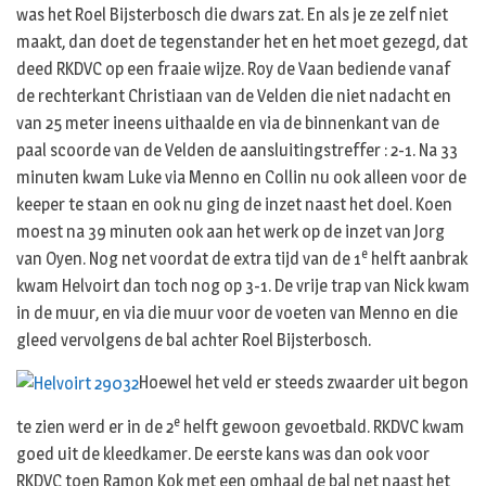
was het Roel Bijsterbosch die dwars zat. En als je ze zelf niet
maakt, dan doet de tegenstander het en het moet gezegd, dat
deed RKDVC op een fraaie wijze. Roy de Vaan bediende vanaf
de rechterkant Christiaan van de Velden die niet nadacht en
van 25 meter ineens uithaalde en via de binnenkant van de
paal scoorde van de Velden de aansluitingstreffer : 2-1. Na 33
minuten kwam Luke via Menno en Collin nu ook alleen voor de
keeper te staan en ook nu ging de inzet naast het doel. Koen
moest na 39 minuten ook aan het werk op de inzet van Jorg
e
van Oyen. Nog net voordat de extra tijd van de 1
helft aanbrak
kwam Helvoirt dan toch nog op 3-1. De vrije trap van Nick kwam
in de muur, en via die muur voor de voeten van Menno en die
gleed vervolgens de bal achter Roel Bijsterbosch.
Hoewel het veld er steeds zwaarder uit begon
e
te zien werd er in de 2
helft gewoon gevoetbald. RKDVC kwam
goed uit de kleedkamer. De eerste kans was dan ook voor
RKDVC toen Ramon Kok met een omhaal de bal net naast het