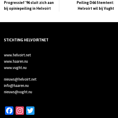
Progressief '96 sluit zich aan
Peiling D66 Stemtent:
bij opiniepeiling in Helvoirt
Helvoirt wil bij Vught
STICHTING HELVOIRTNET
www.helvoirt.net
www.haaren.nu
www.vught.nu
nieuws@helvoirt.net
info@haaren.nu
nieuws@vught.nu
Fa
In
T