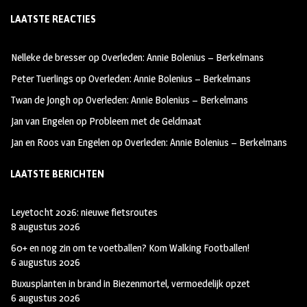
ce
st
wi
LAATSTE REACTIES
b
ag
tt
oo
ra
er
Nelleke de bresser
op
Overleden: Annie Bolenius – Berkelmans
k
m
Peter Tuerlings
op
Overleden: Annie Bolenius – Berkelmans
Twan de Jongh
op
Overleden: Annie Bolenius – Berkelmans
Jan van Engelen
op
Probleem met de Geldmaat
Jan en Roos van Engelen
op
Overleden: Annie Bolenius – Berkelmans
LAATSTE BERICHTEN
Leyetocht 2026: nieuwe fietsroutes
8 augustus 2026
60+ en nog zin om te voetballen? Kom Walking Footballen!
6 augustus 2026
Buxusplanten in brand in Biezenmortel, vermoedelijk opzet
6 augustus 2026