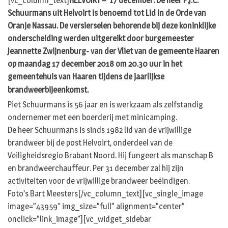
[vc_column_text]
HELVOIRT – 17 december. De heer P.J.C.
Schuurmans uit Helvoirt is benoemd tot Lid in de Orde van
Oranje Nassau. De versierselen behorende bij deze koninklijke
onderscheiding werden uitgereikt door burgemeester
Jeannette Zwijnenburg- van der Vliet van de gemeente Haaren
op maandag 17 december 2018 om 20.30 uur in het
gemeentehuis van Haaren tijdens de jaarlijkse
brandweerbijeenkomst.
Piet Schuurmans is 56 jaar en is werkzaam als zelfstandig
ondernemer met een boerderij met minicamping.
De heer Schuurmans is sinds 1982 lid van de vrijwillige
brandweer bij de post Helvoirt, onderdeel van de
Veiligheidsregio Brabant Noord. Hij fungeert als manschap B
en brandweerchauffeur. Per 31 december zal hij zijn
activiteiten voor de vrijwillige brandweer beëindigen.
Foto’s Bart Meesters[/vc_column_text][vc_single_image
image=”43959″ img_size=”full” alignment=”center”
onclick=”link_image”][vc_widget_sidebar