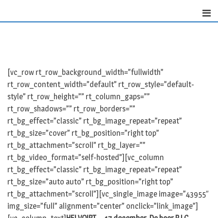
Skip
to
content
[vc_row rt_row_background_width=”fullwidth”
rt_row_content_width=”default” rt_row_style=”default-
style” rt_row_height=”” rt_column_gaps=””
rt_row_shadows=”” rt_row_borders=””
rt_bg_effect=”classic” rt_bg_image_repeat=”repeat”
rt_bg_size=”cover” rt_bg_position=”right top”
rt_bg_attachment=”scroll” rt_bg_layer=””
rt_bg_video_format=”self-hosted”][vc_column
rt_bg_effect=”classic” rt_bg_image_repeat=”repeat”
rt_bg_size=”auto auto” rt_bg_position=”right top”
rt_bg_attachment=”scroll”][vc_single_image image=”43955″
img_size=”full” alignment=”center” onclick=”link_image”]