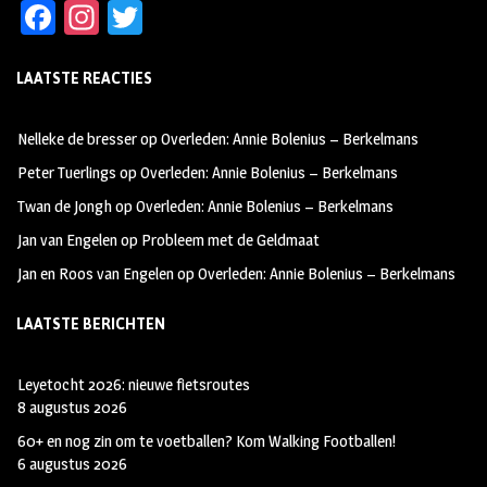
Fa
In
T
ce
st
wi
LAATSTE REACTIES
b
ag
tt
oo
ra
er
Nelleke de bresser
op
Overleden: Annie Bolenius – Berkelmans
k
m
Peter Tuerlings
op
Overleden: Annie Bolenius – Berkelmans
Twan de Jongh
op
Overleden: Annie Bolenius – Berkelmans
Jan van Engelen
op
Probleem met de Geldmaat
Jan en Roos van Engelen
op
Overleden: Annie Bolenius – Berkelmans
LAATSTE BERICHTEN
Leyetocht 2026: nieuwe fietsroutes
8 augustus 2026
60+ en nog zin om te voetballen? Kom Walking Footballen!
6 augustus 2026