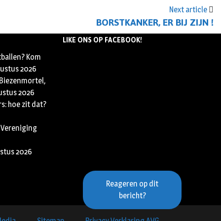
Next article
BORSTKANKER, ER BIJ ZIJN !
LIKE ONS OP FACEBOOK!
tballen? Kom
ustus 2026
 Biezenmortel,
ustus 2026
s: hoe zit dat?
 Vereniging
stus 2026
Reageren op dit
bericht?
Media
Sitemap
Privacy Verklaring AVG