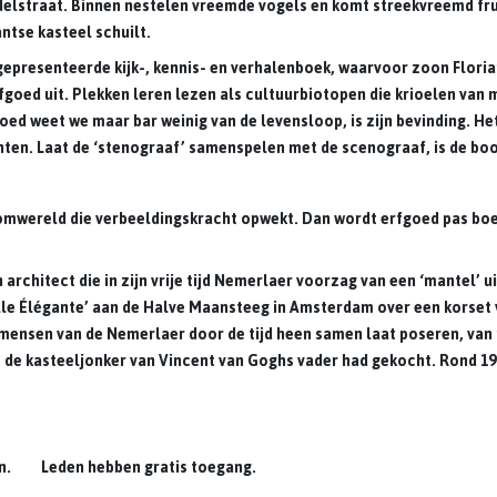
lstraat. Binnen nestelen vreemde vogels en komt streekvreemd frui
ntse kasteel schuilt.
r gepresenteerde kijk-, kennis- en verhalenboek, waarvoor zoon Flori
erfgoed uit. Plekken leren lezen als cultuurbiotopen die krioelen van 
goed weet we maar bar weinig van de levensloop, is zijn bevinding.
ten. Laat de ‘stenograaf’ samenspelen met de scenograaf, is de bo
wereld die verbeeldingskracht opwekt. Dan wordt erfgoed pas boei
chitect die in zijn vrije tijd Nemerlaer voorzag van een ‘mantel’ u
ille Élégante’ aan de Halve Maansteeg in Amsterdam over een korse
e mensen van de Nemerlaer door de tijd heen samen laat poseren, van
 de kasteeljonker van Vincent van Goghs vader had gekocht. Rond 19
eden. Leden hebben gratis toegang.