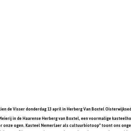
Rien de Visser
donderdag 13 april in Herberg Van Boxtel Oisterwijksed
eierij in de Haarense Herberg van Boxtel, een voormalige kasteelhoe
oor onze ogen. Kasteel Nemerlaer als cultuurbiotoop” toont ons ong