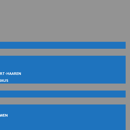
IRT-HAAREN
MAUS
UWEN