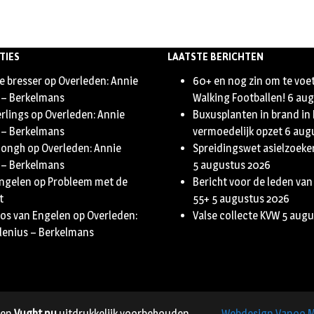
TIES
LAATSTE BERICHTEN
e bresser
op
Overleden: Annie
60+ en nog zin om te voe
 – Berkelmans
Walking Footballen!
6 aug
erlings
op
Overleden: Annie
Buxusplanten in brand in
 – Berkelmans
vermoedelijk opzet
6 aug
Jongh
op
Overleden: Annie
Spreidingswet asielzoeker
 – Berkelmans
5 augustus 2026
Engelen
op
Probleem met de
Bericht voor de leden van
t
55+
5 augustus 2026
oos van Engelen
op
Overleden:
Valse collecte KVW
5 augu
lenius – Berkelmans
en
Vught.nu
uitdrukkelijk voorbehouden.
Webdesign Vanoo 