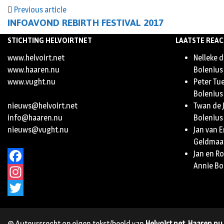
Previous article
INFOAVOND REBIRTH FESTIVAL 2017
STICHTING HELVOIRTNET
LAATSTE REAC
www.helvoirt.net
Nelleke d
www.haaren.nu
Bolenius
www.vught.nu
Peter Tu
Bolenius
nieuws@helvoirt.net
Twan de 
info@haaren.nu
Bolenius
nieuws@vught.nu
Jan van 
Geldmaa
Jan en R
Annie Bo
Facebook
Instagram
Twitter
© Auteursrecht op eigen tekst/beeld van
Helvoirt.net
,
Haaren.nu