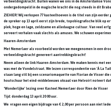
verbeeldingskracht. Buiten wanen we ons in de Amsterdamse Vonde
ondergedompeld in de magische kracht die nog steeds in dit Braba
ZIEHIER! Wij verkopen 77 kasteelhoeven
is de titel van zijn eerde
de spreker op 13 april eerst zijn brede, topobiografische blik op 
plek, hoge en lage, zeldzame en alledaagse cultuur. Van veel erf
serveert verhalen vaak slechts als amuses. We schuwen experimen
Haaren-Amsterdam
Met Nemerlaer als voorbeeld worden we meegenomen in een droom
verbeeldingskracht genereert aantrekkingskracht!
Neem alleen de link Haaren-Amsterdam. We maken kennis met een ar
was met de Vondelstraat. We lezen correspondentie van ‘À La Ta
staan lang stil bij een scenariomaquette van Florian de Visser di
houtschuur het eind-middeleeuws oksaal van Helvoirt noteert dat
‘Wonderlijke’ lezing over Kasteel Nemerlaer door Rien de Visser
Tijd: donderdag 13 april 20 00 uur.
We vragen een eigen bijdrage van € 2,00 per persoon aan niet l