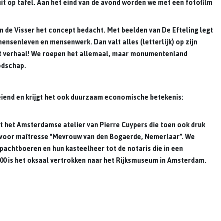
t op tafel. Aan het eind van de avond worden we met een fotofilm
an de Visser het concept bedacht. Met beelden van De Efteling legt
mensenleven en mensenwerk. Dan valt alles (letterlijk) op zijn
 Het verhaal! We roepen het allemaal, maar monumentenland
odschap.
end en krijgt het ook duurzaam economische betekenis:
it het Amsterdamse atelier van Pierre Cuypers die toen ook druk
t voor maîtresse “Mevrouw van den Bogaerde, Nemerlaar”. We
 pachtboeren en hun kasteelheer tot de notaris die in een
00 is het oksaal vertrokken naar het Rijksmuseum in Amsterdam.