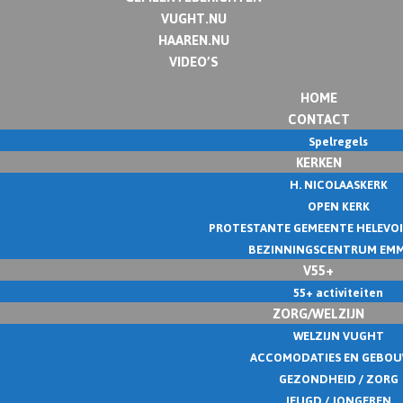
VUGHT.NU
HAAREN.NU
VIDEO’S
HOME
CONTACT
Spelregels
KERKEN
H. NICOLAASKERK
OPEN KERK
PROTESTANTE GEMEENTE HELEVO
BEZINNINGSCENTRUM EM
V55+
55+ activiteiten
ZORG/WELZIJN
WELZIJN VUGHT
ACCOMODATIES EN GEBO
GEZONDHEID / ZORG
JEUGD / JONGEREN