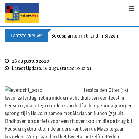
S
k
i
p
t
Laatste Nieuws
Buxusplanten in brand in Biezenmortel, v
o
c
o
16 augustus 2010
n
Latest Update: 16 augustus 2010 12:01
t
e
n
Jessica den Otter (15)
t
kwam zaterdag net na middernacht thuis van een feest in
Heusden , maar tegen de klok van half acht op zondagmorgen
sprong zij in Helvoirt samen met Maria van Nunen (75) uit
Eindhoven op de fiets voor een rit over 100 km die de brug bij
Heusden gebruikt om de andere kant van de Maas te gaan
bezoeken. Vorig jaar deed het tweetal hetzelfde. Reden