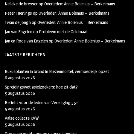
Nelleke de bresser
op
Overleden: Annie Bolenius – Berkelmans
k
m
Peter Tuerlings
op
Overleden: Annie Bolenius – Berkelmans
Twan de Jongh
op
Overleden: Annie Bolenius – Berkelmans
Jan van Engelen
op
Probleem met de Geldmaat
Jan en Roos van Engelen
op
Overleden: Annie Bolenius – Berkelmans
LAATSTE BERICHTEN
Buxusplanten in brand in Biezenmortel, vermoedelijk opzet
6 augustus 2026
Spreidingswet asielzoekers: hoe zit dat?
5 augustus 2026
Bericht voor de leden van Vereniging 55+
5 augustus 2026
Valse collecte KVW
5 augustus 2026
Oppas gezocht voor onze twee honden!