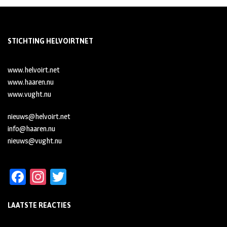
STICHTING HELVOIRTNET
www.helvoirt.net
www.haaren.nu
www.vught.nu
nieuws@helvoirt.net
info@haaren.nu
nieuws@vught.nu
Fa
In
T
ce
st
wi
LAATSTE REACTIES
b
ag
tt
oo
ra
er