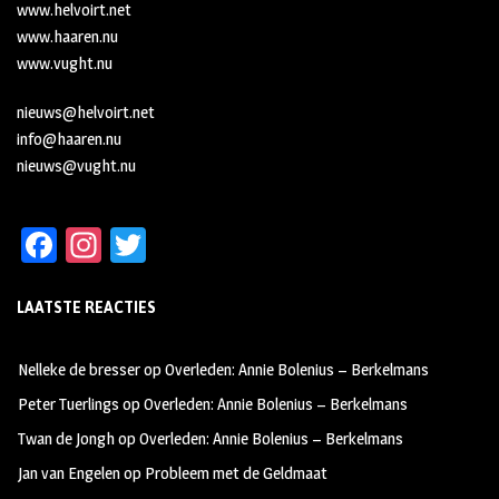
www.helvoirt.net
www.haaren.nu
www.vught.nu
nieuws@helvoirt.net
info@haaren.nu
nieuws@vught.nu
Fa
In
T
ce
st
wi
LAATSTE REACTIES
b
ag
tt
oo
ra
er
Nelleke de bresser
op
Overleden: Annie Bolenius – Berkelmans
k
m
Peter Tuerlings
op
Overleden: Annie Bolenius – Berkelmans
Twan de Jongh
op
Overleden: Annie Bolenius – Berkelmans
Jan van Engelen
op
Probleem met de Geldmaat