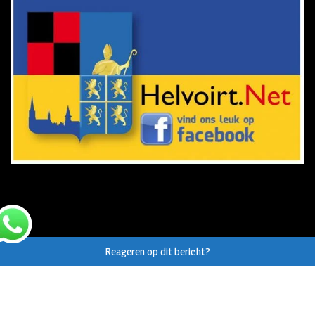
Reageren op dit bericht?
© Auteursrecht op eigen tekst/beeld van
Helvoirt.net
,
Haaren.nu
en
Vught.nu
uitdrukkelijk voorbehouden.
Webdesign Vanoo Media
Sitemap
Privacy Verklaring AVG