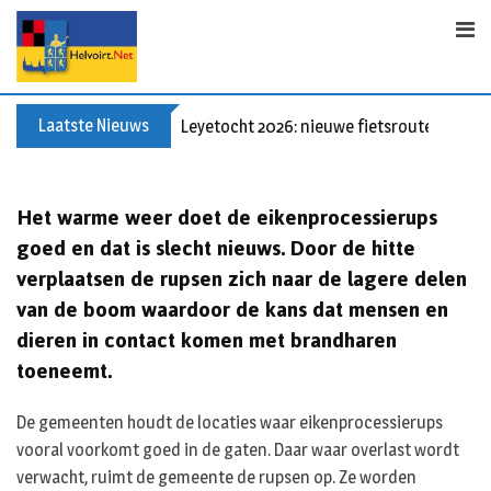
S
k
i
p
t
Laatste Nieuws
Leyetocht 2026: nieuwe fietsroutes
o
c
o
Het warme weer doet de eikenprocessierups
n
goed en dat is slecht nieuws. Door de hitte
t
verplaatsen de rupsen zich naar de lagere delen
e
van de boom waardoor de kans dat mensen en
n
t
dieren in contact komen met brandharen
toeneemt.
De gemeenten houdt de locaties waar eikenprocessierups
vooral voorkomt goed in de gaten. Daar waar overlast wordt
verwacht, ruimt de gemeente de rupsen op. Ze worden