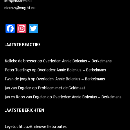
info@haaren.nu
nieuws@vught.nu
Fa
In
T
ce
st
wi
LAATSTE REACTIES
b
ag
tt
oo
ra
er
Nelleke de bresser
op
Overleden: Annie Bolenius – Berkelmans
k
m
Peter Tuerlings
op
Overleden: Annie Bolenius – Berkelmans
Twan de Jongh
op
Overleden: Annie Bolenius – Berkelmans
Jan van Engelen
op
Probleem met de Geldmaat
Jan en Roos van Engelen
op
Overleden: Annie Bolenius – Berkelmans
LAATSTE BERICHTEN
Leyetocht 2026: nieuwe fietsroutes