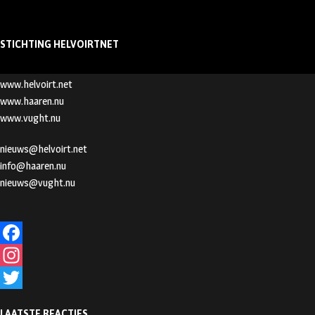
STICHTING HELVOIRTNET
www.helvoirt.net
www.haaren.nu
www.vught.nu
nieuws@helvoirt.net
info@haaren.nu
nieuws@vught.nu
F
a
I
c
n
T
LAATSTE REACTIES