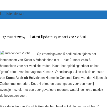
Skip
to
Laatste nieuws
content
Bericht voor de leden van Vereniging 55+
27 maart 2014
Latest Update: 27 maart 2014 06:16
Op zaterdagavond 5 april zullen tijdens het
lenteconcert van Kunst & Vriendschap niet 1, niet 2, maar zelfs 3
harmonieën voor het voetlicht treden. Naast het opleidingsorkest en het
“grote” orkest van het vughtse Kunst & Vriendschap zullen ook de orkesten
van
Kunst Adelt uit Helvoirt
en Harmonie Generaal Karel van der Heijden uit
Zaltbommel optreden. Deze 4 orkesten staan garant voor een heerlijk
avondje muziek met een zeer gevarieerd repertoir, waarbij de lichte muziek
de boventoon voert.
e
Voor de leden van Kunst & Vriendschap betekent dit lenteconcert het 3