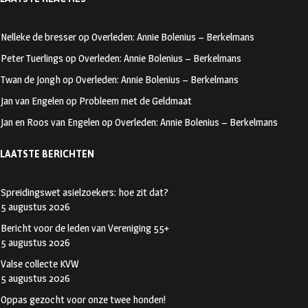
e
s
w
b
t
i
Nelleke de bresser
op
Overleden: Annie Bolenius – Berkelmans
o
a
t
Peter Tuerlings
op
Overleden: Annie Bolenius – Berkelmans
o
g
t
Twan de Jongh
op
Overleden: Annie Bolenius – Berkelmans
k
r
e
Jan van Engelen
op
Probleem met de Geldmaat
a
r
Jan en Roos van Engelen
op
Overleden: Annie Bolenius – Berkelmans
m
LAATSTE BERICHTEN
Spreidingswet asielzoekers: hoe zit dat?
5 augustus 2026
Bericht voor de leden van Vereniging 55+
5 augustus 2026
Valse collecte KVW
5 augustus 2026
Oppas gezocht voor onze twee honden!