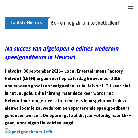
S
k
i
Laatste Nieuws
60+ en nog zin om te voetballen? Kom Wal
p
t
o
Na succes van afgelopen 4 edities wederom
c
speelgoedbeurs in Helvoirt
o
n
t
Helvoirt, 30 september 2016
– Local Entertainment Factory
e
Helvoirt (LEFH) organiseert op zaterdag 5 november 2016
n
opnieuw een grootse speelgoedbeurs in Helvoirt. Dit keer niet
t
in het Jeugdhuis d’n Inbreng maar deze keer wordt het
HelvoirThuis omgetoverd tot een heus beursgebouw. In deze
nieuwe locatie zal wederom een spetterende speelgoedbeurs
gehouden worden. De opbrengst zal dit jaar volledig naar LEFH
gaan, onze eigen Helvoirtse jeugd!