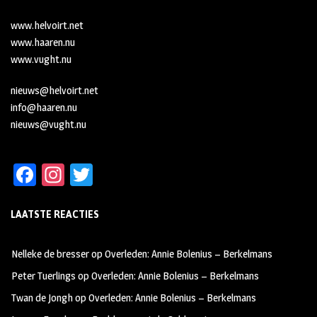
www.helvoirt.net
www.haaren.nu
www.vught.nu
nieuws@helvoirt.net
info@haaren.nu
nieuws@vught.nu
Fa
In
T
ce
st
wi
LAATSTE REACTIES
b
ag
tt
oo
ra
er
Nelleke de bresser
op
Overleden: Annie Bolenius – Berkelmans
k
m
Peter Tuerlings
op
Overleden: Annie Bolenius – Berkelmans
Twan de Jongh
op
Overleden: Annie Bolenius – Berkelmans