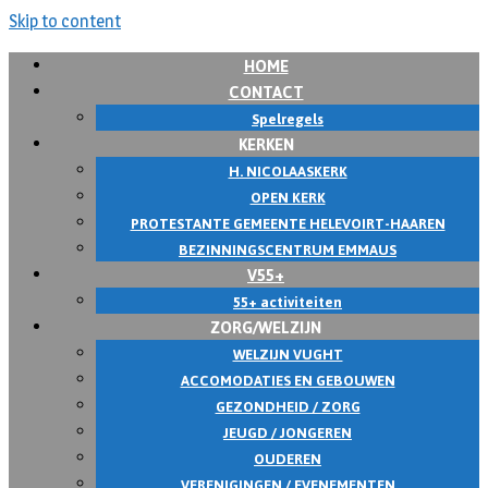
Skip to content
HOME
CONTACT
Spelregels
KERKEN
H. NICOLAASKERK
OPEN KERK
PROTESTANTE GEMEENTE HELEVOIRT-HAAREN
BEZINNINGSCENTRUM EMMAUS
V55+
55+ activiteiten
ZORG/WELZIJN
WELZIJN VUGHT
ACCOMODATIES EN GEBOUWEN
GEZONDHEID / ZORG
JEUGD / JONGEREN
OUDEREN
VERENIGINGEN / EVENEMENTEN