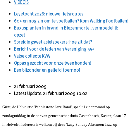
VIDEO’S
Leyetocht 2026: nieuwe fietsroutes
60+ en nog zin om te voetballen? Kom Walking Footballen!
Buxusplanten in brand in Biezenmortel, vermoedelijk
opzet
Spreidingswet asielzoekers: hoe zit dat?
Bericht voor de leden van Vereniging 55+
Valse collecte KVW
Oppas gezocht voor onze twee honden!
Een bijzonder en geliefd toernooi
21 februari 2009
Latest Update: 21 februari 2009 10:02
Grint, de Helvoirtse 'Pebblestone Jazz Band', speelt 1x per maand op
zondagmiddag in de bar van gemeenschapshuis Gastenbosch, Kastanjelaan 17
in Helvoirt.
Iedereen is welkom bij deze
'Lazy Sunday Afternoon Jazz' op