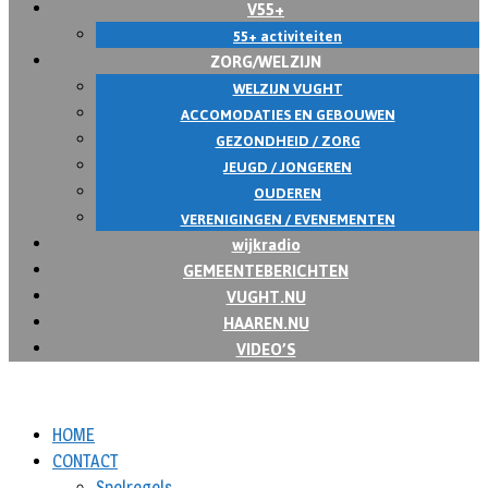
V55+
55+ activiteiten
ZORG/WELZIJN
WELZIJN VUGHT
ACCOMODATIES EN GEBOUWEN
GEZONDHEID / ZORG
JEUGD / JONGEREN
OUDEREN
VERENIGINGEN / EVENEMENTEN
wijkradio
GEMEENTEBERICHTEN
VUGHT.NU
HAAREN.NU
VIDEO’S
HOME
CONTACT
Spelregels