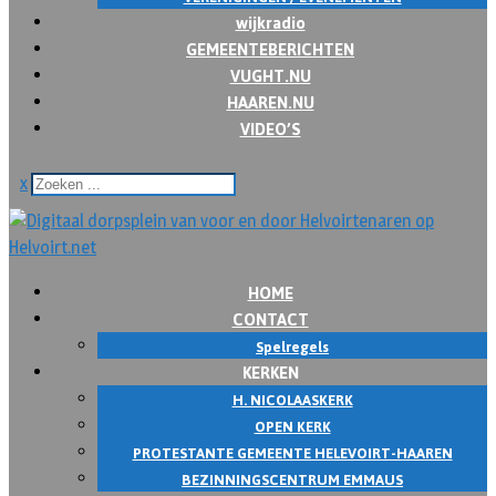
wijkradio
GEMEENTEBERICHTEN
VUGHT.NU
HAAREN.NU
VIDEO’S
x
HOME
CONTACT
Spelregels
KERKEN
H. NICOLAASKERK
OPEN KERK
PROTESTANTE GEMEENTE HELEVOIRT-HAAREN
BEZINNINGSCENTRUM EMMAUS