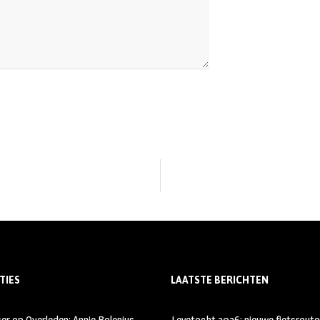
TIES
LAATSTE BERICHTEN
ser
op
Overleden: Annie Bolenius –
Leyetocht 2026: nieuwe fietsroute