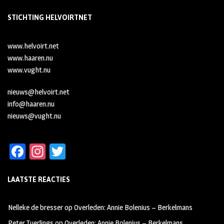
STICHTING HELVOIRTNET
www.helvoirt.net
www.haaren.nu
www.vught.nu
nieuws@helvoirt.net
info@haaren.nu
nieuws@vught.nu
Fa
In
T
ce
st
wi
LAATSTE REACTIES
b
ag
tt
oo
ra
er
Nelleke de bresser
op
Overleden: Annie Bolenius – Berkelmans
k
m
Peter Tuerlings
op
Overleden: Annie Bolenius – Berkelmans