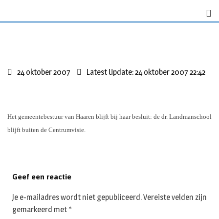
Skip
to
content
24 oktober 2007
Latest Update: 24 oktober 2007 22:42
Het gemeentebestuur van Haaren blijft bij haar besluit: de dr. Landmanschool
blijft buiten de Centrumvisie.
Geef een reactie
Je e-mailadres wordt niet gepubliceerd.
Vereiste velden zijn
gemarkeerd met
*