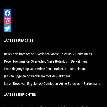
F
a
I
c
n
T
LAATSTE REACTIES
e
s
w
b
t
i
Nelleke de bresser
op
Overleden: Annie Bolenius – Berkelmans
o
a
t
Peter Tuerlings
op
Overleden: Annie Bolenius – Berkelmans
o
g
t
Twan de Jongh
op
Overleden: Annie Bolenius – Berkelmans
k
r
e
Jan van Engelen
op
Probleem met de Geldmaat
a
r
Jan en Roos van Engelen
op
Overleden: Annie Bolenius – Berkelmans
m
LAATSTE BERICHTEN