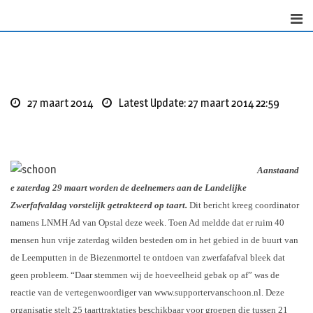
Skip
to
content
27 maart 2014
Latest Update: 27 maart 2014 22:59
Aanstaand
e zaterdag 29 maart worden de deelnemers aan de Landelijke
Zwerfafvaldag vorstelijk getrakteerd op taart.
Dit bericht kreeg coordinator
namens LNMH Ad van Opstal deze week. Toen Ad meldde dat er ruim 40
mensen hun vrije zaterdag wilden besteden om in het gebied in de buurt van
de Leemputten in de Biezenmortel te ontdoen van zwerfafafval bleek dat
geen probleem. “Daar stemmen wij de hoeveelheid gebak op af” was de
reactie van de vertegenwoordiger van www.supportervanschoon.nl. Deze
organisatie stelt 25 taarttraktaties beschikbaar voor groepen die tussen 21