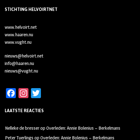
STICHTING HELVOIRTNET
www.helvoirt.net
www.haaren.nu
www.vught.nu
nieuws@helvoirt.net
info@haaren.nu
nieuws@vught.nu
Fa
In
T
ce
st
wi
LAATSTE REACTIES
b
ag
tt
oo
ra
er
Nelleke de bresser
op
Overleden: Annie Bolenius – Berkelmans
k
m
Peter Tuerlings
op
Overleden: Annie Bolenius – Berkelmans