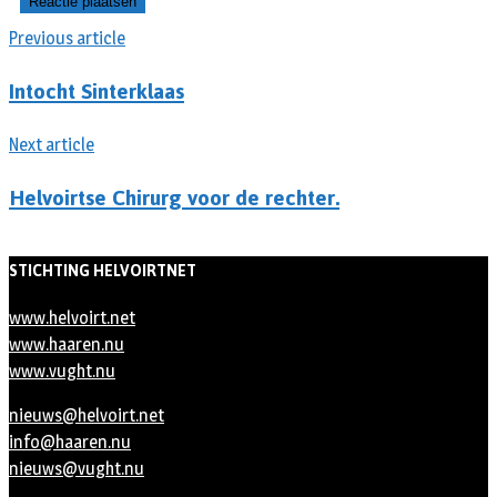
Previous article
Intocht Sinterklaas
Next article
Helvoirtse Chirurg voor de rechter.
STICHTING HELVOIRTNET
www.helvoirt.net
www.haaren.nu
www.vught.nu
nieuws@helvoirt.net
info@haaren.nu
nieuws@vught.nu