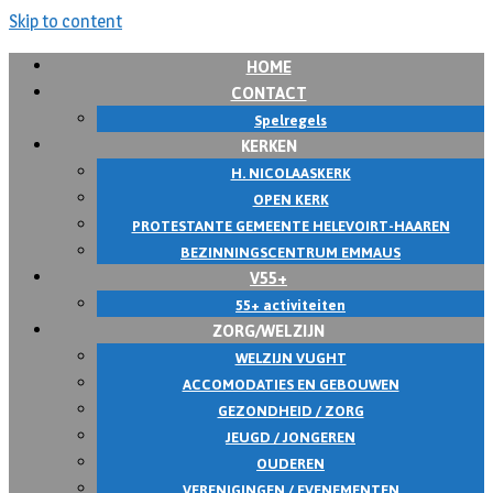
Skip to content
HOME
CONTACT
Spelregels
KERKEN
H. NICOLAASKERK
OPEN KERK
PROTESTANTE GEMEENTE HELEVOIRT-HAAREN
BEZINNINGSCENTRUM EMMAUS
V55+
55+ activiteiten
ZORG/WELZIJN
WELZIJN VUGHT
ACCOMODATIES EN GEBOUWEN
GEZONDHEID / ZORG
JEUGD / JONGEREN
OUDEREN
VERENIGINGEN / EVENEMENTEN