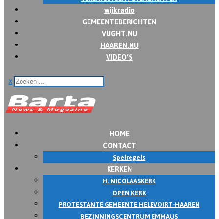
wijkradio
GEMEENTEBERICHTEN
VUGHT.NU
HAAREN.NU
VIDEO’S
x
HOME
CONTACT
Spelregels
KERKEN
H. NICOLAASKERK
OPEN KERK
PROTESTANTE GEMEENTE HELEVOIRT-HAAREN
BEZINNINGSCENTRUM EMMAUS