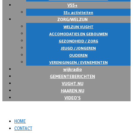
V55+
55+ activiteiten
ZORG/WELZIJN
WELZIJN VUGHT
ACCOMODATIES EN GEBOUWEN
GEZONDHEID / ZORG
JEUGD / JONGEREN
OUDEREN
VERENIGINGEN / EVENEMENTEN
wijkradio
GEMEENTEBERICHTEN
VUGHT.NU
HAAREN.NU
VIDEO’S
HOME
CONTACT