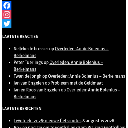
Facebook
Instagram
Twitter
LAATSTE REACTIES
Nelleke de bresser
op
Overleden: Annie Bolenius –
Berkelmans
Peter Tuerlings
op
Overleden: Annie Bolenius –
Berkelmans
Twan de Jongh
op
Overleden: Annie Bolenius – Berkelmans
Jan van Engelen
op
Probleem met de Geldmaat
Jan en Roos van Engelen
op
Overleden: Annie Bolenius –
Berkelmans
LAATSTE BERICHTEN
Leyetocht 2026: nieuwe fietsroutes
8 augustus 2026
60+ en nog zin om te voetballen? Kom Walking Footballen!