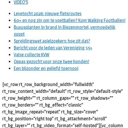
VIDEO’S
Leyetocht 2026: nieuwe fietsroutes
60+ en nog zin om te voetballen? Kom Walking Footballen!
Buxusplanten in brand in Biezenmortel, vermoedelijk
opzet
Spreidingswet asielzoekers: hoe zit dat?
Bericht voor de leden van Vereniging 55+
Valse collecte KVW
Oppas gezocht voor onze twee honden!
Een bijzonder en geliefd toernooi
[vc_row rt_row_background_width=”fullwidth”
rt_row_content_width=”default” rt_row_style=”default-style”
rt_row_height=”” rt_column_gaps=”” rt_row_shadows=””
rt_row_borders=”” rt_bg_effect=”classic”
rt_bg_image_repeat=”repeat” rt_bg_size=”cover”
rt_bg_position=”right top” rt_bg_attachment=”scroll”
rt_bg_layer=”” rt_bg_video_format=”self-hosted”][vc_column