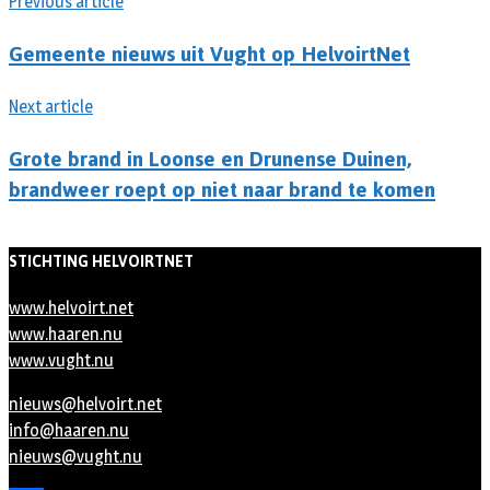
Previous article
Gemeente nieuws uit Vught op HelvoirtNet
Next article
Grote brand in Loonse en Drunense Duinen,
brandweer roept op niet naar brand te komen
STICHTING HELVOIRTNET
www.helvoirt.net
www.haaren.nu
www.vught.nu
nieuws@helvoirt.net
info@haaren.nu
nieuws@vught.nu