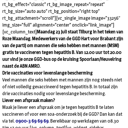
rt_bg_effect=”classic” rt_bg_image_repeat=”repeat”
rt_bg_size=”auto auto” rt_bg_position=”right top”
rt_bg_attachment=”scroll”][vc_single_image image=”33256″
img_size=”full” alignment=”center” onclick=”link_image”]
[vc_column_text]
Maandag 23 juli staat Tilburg in het teken van
Roze Maandag. Medewerkers van de GGD Hart voor Brabant zijn
van de partij om mannen die seks hebben met mannen (MSM)
gratis te vaccineren tegen hepatitis B. Van 12.00 uur tot 20.00
uur vind je onze GGD-bus op de kruising Spoorlaan/Heuvelring
naast de ABN AMRO.
Drie vaccinaties voor levenslange bescherming
Veel mannen die seks hebben met mannen zijn nog steeds niet
of niet volledig gevaccineerd tegen hepatitis B. In totaal zijn
drie vaccinaties nodig voor levenslange bescherming.
Liever een afspraak maken?
Maak je liever een afspraak om je tegen hepatitis B te laten
vaccineren of voor een soa-onderzoek bij de GGD? Dan kan dat
via tel.
0900-3 69 69 69
. Bereikbaar op werkdagen van 08.30
t/m 17.00 uur.[/vc_column_text][vc_widget_sidebar