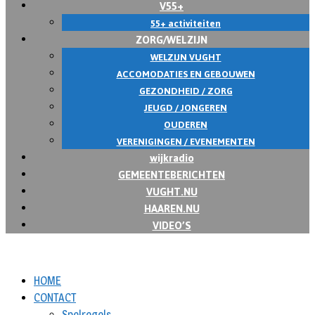
V55+
55+ activiteiten
ZORG/WELZIJN
WELZIJN VUGHT
ACCOMODATIES EN GEBOUWEN
GEZONDHEID / ZORG
JEUGD / JONGEREN
OUDEREN
VERENIGINGEN / EVENEMENTEN
wijkradio
GEMEENTEBERICHTEN
VUGHT.NU
HAAREN.NU
VIDEO’S
HOME
CONTACT
Spelregels