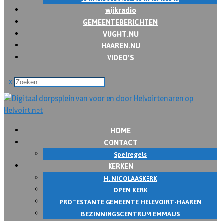
wijkradio
GEMEENTEBERICHTEN
VUGHT.NU
HAAREN.NU
VIDEO’S
x
HOME
CONTACT
Spelregels
KERKEN
H. NICOLAASKERK
OPEN KERK
PROTESTANTE GEMEENTE HELEVOIRT-HAAREN
BEZINNINGSCENTRUM EMMAUS