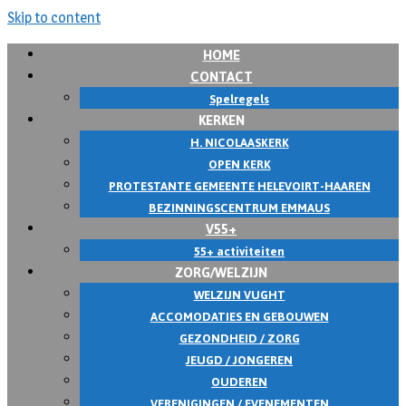
Skip to content
HOME
CONTACT
Spelregels
KERKEN
H. NICOLAASKERK
OPEN KERK
PROTESTANTE GEMEENTE HELEVOIRT-HAAREN
BEZINNINGSCENTRUM EMMAUS
V55+
55+ activiteiten
ZORG/WELZIJN
WELZIJN VUGHT
ACCOMODATIES EN GEBOUWEN
GEZONDHEID / ZORG
JEUGD / JONGEREN
OUDEREN
VERENIGINGEN / EVENEMENTEN