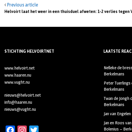
Previous article
Helvoirt laat het weer in een thuisduel afweten: 1-2 verlies tegen
STICHTING HELVOIRTNET
LAATSTE REAC
Nelleke de bres
www.helvoirt.net
Berkelmans
www.haaren.nu
www.vught.nu
Peter Tuerlings
Berkelmans
nieuws@helvoirt.net
Twan de Jongh
info@haaren.nu
Berkelmans
nieuws@vught.nu
Jan van Engelen
Jan en Roos van
Fa
In
T
Bolenius – Ber