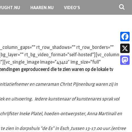
VUGHT.NU
HAAREN.NU
VIDEO’S
F
 rt_column_gaps=”” rt_row_shadows=”” rt_row_borders=””
rt_bg_layer=”” rt_bg_video_format=”self-hosted”][vc_column
a
X
l”][vc_single_image image=”43412″ img_size=”full”
c
zendingen geproduceerd die te zien waren op de lokale tv
M
e
a
b
itiatiefnemer en cameraman Christ Pijnenburg waren zij in
s
o
t
ek en uitvoering. Iedere kunstenaar of kunstenares sprak vol
o
o
k
chrijfster Ineke Platel, hoeden-ontwerpster, Anna Martinali en
d
o
e zien in dorpshuis “de Es” in Esch ,tussen 13-17.00 uur.(entree