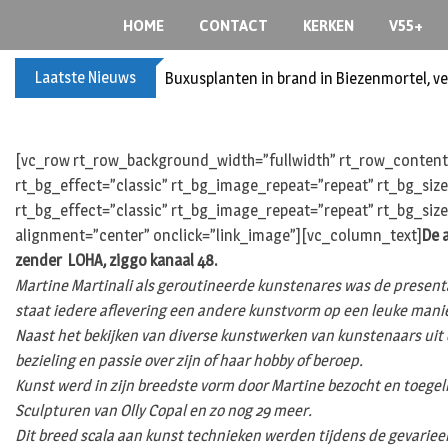
S
HOME
CONTACT
KERKEN
V55+
k
i
Laatste Nieuws
Buxusplanten in brand in Biezenmortel, v
p
t
o
c
[vc_row rt_row_background_width=”fullwidth” rt_row_content_
o
rt_bg_effect=”classic” rt_bg_image_repeat=”repeat” rt_bg_siz
n
rt_bg_effect=”classic” rt_bg_image_repeat=”repeat” rt_bg_size
t
alignment=”center” onclick=”link_image”][vc_column_text]
De 
e
zender LOHA, ziggo kanaal 48.
n
Martine Martinali als geroutineerde kunstenares was de presen
t
staat iedere aflevering een andere kunstvorm op een leuke manie
Naast het bekijken van diverse kunstwerken van kunstenaars uit 
bezieling en passie over zijn of haar hobby of beroep.
Kunst werd in zijn breedste vorm door Martine bezocht en toegel
Sculpturen van Olly Copal en zo nog 29 meer.
Dit breed scala aan kunst technieken werden tijdens de gevarieer