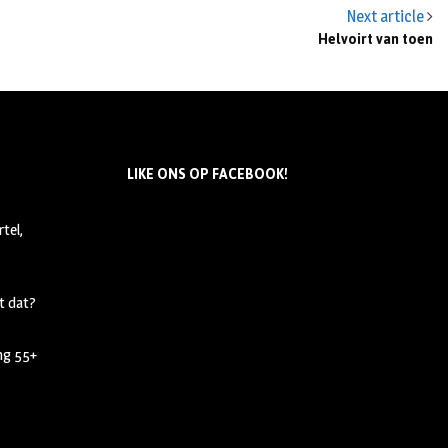
Next article
Helvoirt van toen
LIKE ONS OP FACEBOOK!
tel,
t dat?
ing 55+