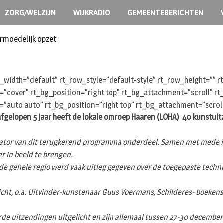
ZORG/WELZIJN
WIJKRADIO
GEMEENTEBERICHTEN
ermoedelijk opzet
width=”default” rt_row_style=”default-style” rt_row_height=””
e=”cover” rt_bg_position=”right top” rt_bg_attachment=”scroll” 
=”auto auto” rt_bg_position=”right top” rt_bg_attachment=”scrol
afgelopen 5 jaar heeft de lokale omroep Haaren (LOHA) 40 kunstuit
tator van dit terugkerend programma onderdeel. Samen met mede in
r in beeld te brengen.
de gehele regio werd vaak uitleg gegeven over de toegepaste techni
icht, o.a. Uitvinder-kunstenaar Guus Voermans, Schilderes- boekens
de uitzendingen uitgelicht en zijn allemaal tussen 27-30 december t