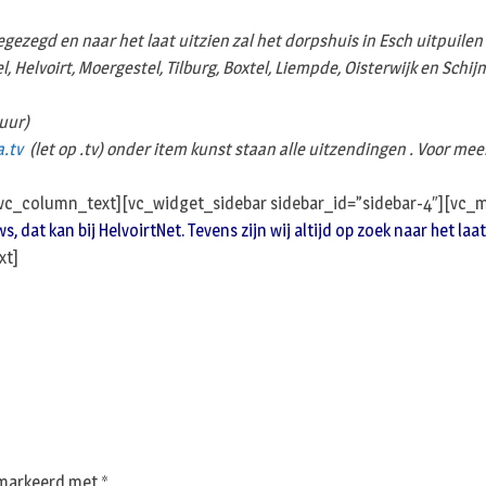
zegd en naar het laat uitzien zal het dorpshuis in Esch uitpuilen
l, Helvoirt, Moergestel, Tilburg, Boxtel, Liempde, Oisterwijk en Sch
 uur)
.tv
(let op .tv) onder item kunst staan alle uitzendingen . Voor mee
/vc_column_text][vc_widget_sidebar sidebar_id=”sidebar-4″][vc_
at kan bij HelvoirtNet. Tevens zijn wij altijd op zoek naar het laat
xt]
gemarkeerd met
*