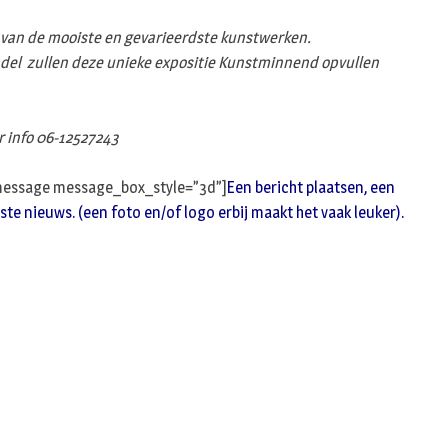
n
 van de mooiste en gevarieerdste kunstwerken.
ijndel zullen deze unieke expositie Kunstminnend opvullen
r info 06-12527243
message message_box_style=”3d”]
Een bericht plaatsen, een
ste nieuws. (een foto en/of logo erbij maakt het vaak leuker).