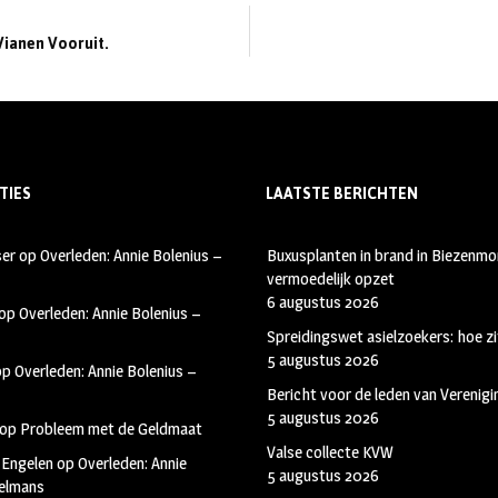
 Vianen Vooruit.
TIES
LAATSTE BERICHTEN
ser
op
Overleden: Annie Bolenius –
Buxusplanten in brand in Biezenmor
vermoedelijk opzet
6 augustus 2026
op
Overleden: Annie Bolenius –
Spreidingswet asielzoekers: hoe zi
5 augustus 2026
op
Overleden: Annie Bolenius –
Bericht voor de leden van Verenig
5 augustus 2026
op
Probleem met de Geldmaat
Valse collecte KVW
 Engelen
op
Overleden: Annie
5 augustus 2026
kelmans