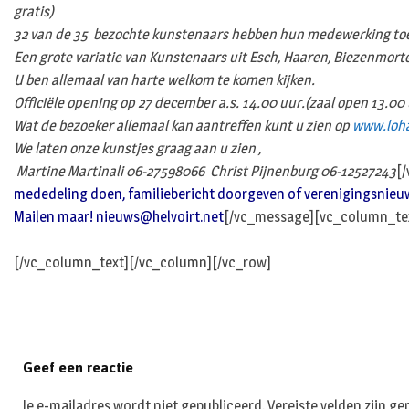
gratis)
32 van de 35 bezochte kunstenaars hebben hun medewerking toege
Een grote variatie van Kunstenaars uit Esch, Haaren, Biezenmorte
U ben allemaal van harte welkom te komen kijken.
Officiële opening op 27 december a.s. 14.00 uur.(zaal open 13.00
Wat de bezoeker allemaal kan aantreffen kunt u zien op
www.loha
We laten onze kunstjes graag aan u zien ,
Martine Martinali 06-27598066
Christ Pijnenburg 06-12527243
[
mededeling doen, familiebericht doorgeven of verenigingsnieuws, d
Mailen maar!
nieuws@helvoirt.net
[/vc_message][vc_column_te
[/vc_column_text][/vc_column][/vc_row]
Geef een reactie
Je e-mailadres wordt niet gepubliceerd.
Vereiste velden zijn 