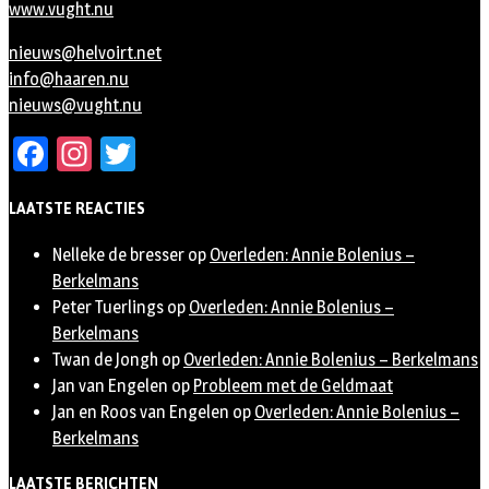
www.vught.nu
nieuws@helvoirt.net
info@haaren.nu
nieuws@vught.nu
Facebook
Instagram
Twitter
LAATSTE REACTIES
Nelleke de bresser
op
Overleden: Annie Bolenius –
Berkelmans
Peter Tuerlings
op
Overleden: Annie Bolenius –
Berkelmans
Twan de Jongh
op
Overleden: Annie Bolenius – Berkelmans
Jan van Engelen
op
Probleem met de Geldmaat
Jan en Roos van Engelen
op
Overleden: Annie Bolenius –
Berkelmans
LAATSTE BERICHTEN