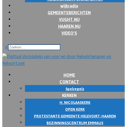
wijkradio
GEMEENTEBERICHTEN
VUGHT.NU
HAAREN.NU
VIDEO’S
x
HOME
CONTACT
Spelregels
KERKEN
H. NICOLAASKERK
OPEN KERK
PROTESTANTE GEMEENTE HELEVOIRT-HAAREN
BEZINNINGSCENTRUM EMMAUS