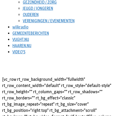
GEZONDHEID / ZORG
JEUGD / JONGEREN
OUDEREN
VERENIGINGEN / EVENEMENTEN
wijkradio
GEMEENTEBERICHTEN
VUGHT.NU
HAAREN.NU
VIDEO’S
[vc_row rt_row_background_width=”fullwidth”
rt_row_content_width=”default” rt_row_style=”default-style”
rt_row_height=”” rt_column_gaps=”” rt_row_shadows=””
rt_row_borders=”” rt_bg_effect=”classic”
rt_bg_image_repeat=”repeat” rt_bg_size=”cover”
rt_bg_position=”right top” rt_bg_attachment=”scroll”