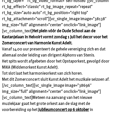
rt_bg_layer=”” rt_bg_video_format=”self-hosted”][vc_column
rt_bg_effect=”classic” rt_bg_image_repeat=”repeat”
rt_bg_size=”auto auto” rt_bg_position=”right top”
rt_bg_attachment=”scroll”][vc_single_image image=”38138″
img_size=”full” alignment=”center” onclick=”link_image”]
[vc_column_text]
Het plein vóór de Oude School aan de
Kastanjelaan in Helvoirt vormt zondag 1 juli het decor voor het
Zomerconcert van Harmonie Kunst Adelt.
Vanaf 14.00 uur presenteert de gehele vereniging zich en dat
allemaal onder leiding van dirigent Alphons van Stenis.
Het spits wordt afgebeten door het Opstaporkest, gevolgd door
MiKA (Middenorkest Kunst Adelt).
Tot slot laat het harmonieorkest van zich horen.
Met dit Zomerconcert sluit Kunst Adelt het muzikale seizoen af.
[/vc_column_text][vc_single_image image=”38696″
img_size=”full” alignment=”center” onclick=”link_image”]
[vc_column_text]
Meteen na aanvang van het nieuwe
muziekjaar gaat het grote orkest aan de slag met de
voorbereiding op het
Jubileumconcert op 6 oktober
in