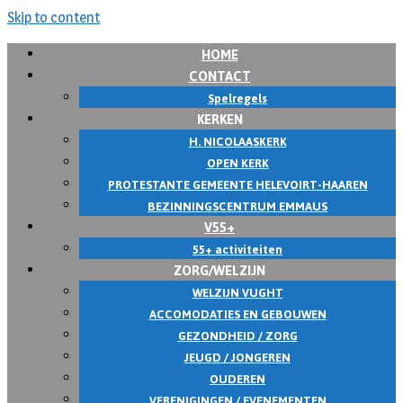
Skip to content
HOME
CONTACT
Spelregels
KERKEN
H. NICOLAASKERK
OPEN KERK
PROTESTANTE GEMEENTE HELEVOIRT-HAAREN
BEZINNINGSCENTRUM EMMAUS
V55+
55+ activiteiten
ZORG/WELZIJN
WELZIJN VUGHT
ACCOMODATIES EN GEBOUWEN
GEZONDHEID / ZORG
JEUGD / JONGEREN
OUDEREN
VERENIGINGEN / EVENEMENTEN