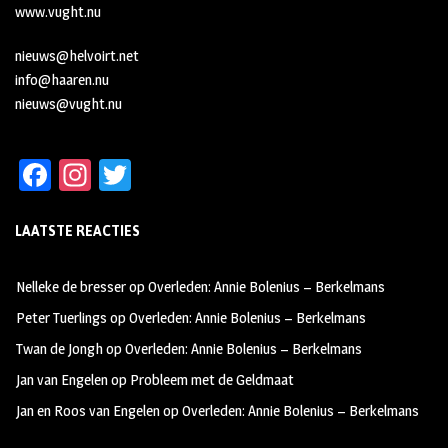
www.vught.nu
nieuws@helvoirt.net
info@haaren.nu
nieuws@vught.nu
Fa
In
T
ce
st
wi
LAATSTE REACTIES
b
ag
tt
oo
ra
er
Nelleke de bresser
op
Overleden: Annie Bolenius – Berkelmans
k
m
Peter Tuerlings
op
Overleden: Annie Bolenius – Berkelmans
Twan de Jongh
op
Overleden: Annie Bolenius – Berkelmans
Jan van Engelen
op
Probleem met de Geldmaat
Jan en Roos van Engelen
op
Overleden: Annie Bolenius – Berkelmans