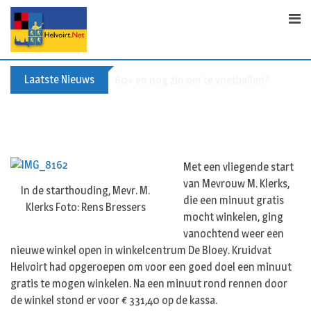
Skip
to
content
Laatste Nieuws
60+ en nog zin om te voetballen? Kom Wal
Met een vliegende start
van Mevrouw M. Klerks,
In de starthouding, Mevr. M.
die een minuut gratis
Klerks Foto: Rens Bressers
mocht winkelen, ging
vanochtend weer een
nieuwe winkel open in winkelcentrum De Bloey. Kruidvat
Helvoirt had opgeroepen om voor een goed doel een minuut
gratis te mogen winkelen. Na een minuut rond rennen door
de winkel stond er voor € 331,40 op de kassa.