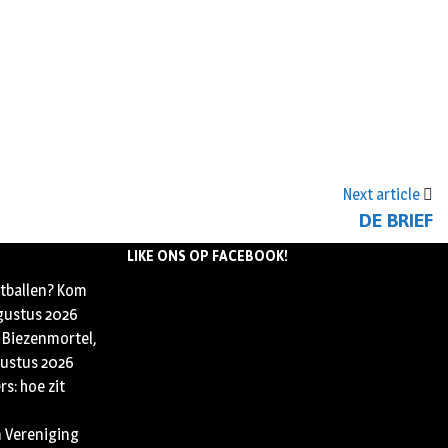
Next article
DE BRIEF
LIKE ONS OP FACEBOOK!
etballen? Kom
gustus 2026
 Biezenmortel,
ustus 2026
s: hoe zit
n Vereniging