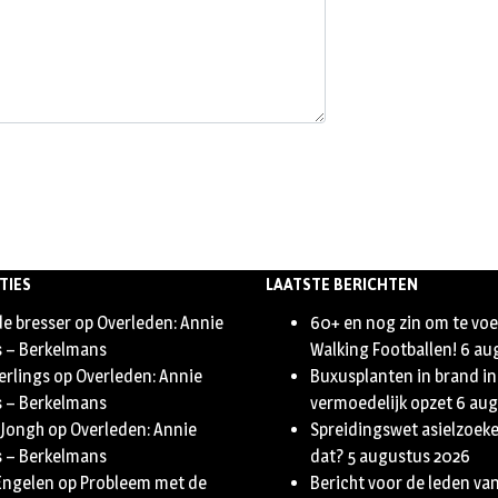
TIES
LAATSTE BERICHTEN
de bresser
op
Overleden: Annie
60+ en nog zin om te vo
s – Berkelmans
Walking Footballen!
6 au
erlings
op
Overleden: Annie
Buxusplanten in brand in
s – Berkelmans
vermoedelijk opzet
6 aug
 Jongh
op
Overleden: Annie
Spreidingswet asielzoeker
s – Berkelmans
dat?
5 augustus 2026
Engelen
op
Probleem met de
Bericht voor de leden va