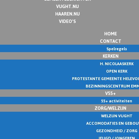
VUGHT.NU
HAAREN.NU
VIDEO’S
HOME
CONTACT
Spelregels
KERKEN
H. NICOLAASKERK
OPEN KERK
PROTESTANTE GEMEENTE HELEVO
BEZINNINGSCENTRUM EM
V55+
55+ activiteiten
ZORG/WELZIJN
WELZIJN VUGHT
ACCOMODATIES EN GEBO
GEZONDHEID / ZORG
JEUGD / JONGEREN