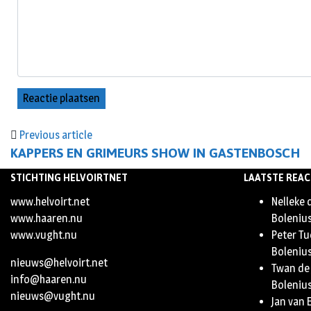
Previous article
KAPPERS EN GRIMEURS SHOW IN GASTENBOSCH
STICHTING HELVOIRTNET
LAATSTE REAC
www.helvoirt.net
Nelleke 
www.haaren.nu
Boleniu
www.vught.nu
Peter Tu
Boleniu
nieuws@helvoirt.net
Twan de
info@haaren.nu
Boleniu
nieuws@vught.nu
Jan van 