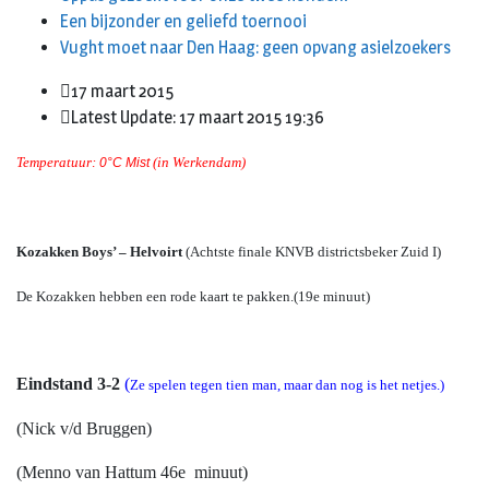
Een bijzonder en geliefd toernooi
Vught moet naar Den Haag: geen opvang asielzoekers
17 maart 2015
Latest Update: 17 maart 2015 19:36
Temperatuur:
(in Werkendam)
0°C Mist
Kozakken Boys’ – Helvoirt
(Achtste finale KNVB districtsbeker Zuid I)
De Kozakken hebben een rode kaart te pakken.(19e minuut)
Eindstand 3-2
(
Ze spelen tegen tien man, maar dan nog is het netjes.)
(Nick v/d Bruggen)
(Menno van Hattum 46e minuut)