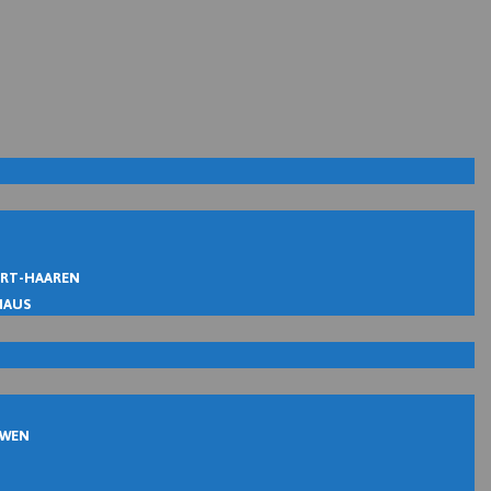
IRT-HAAREN
MAUS
UWEN