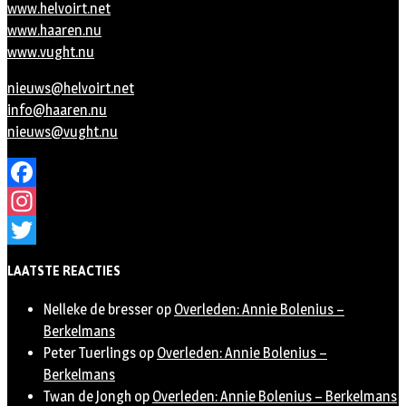
www.helvoirt.net
www.haaren.nu
www.vught.nu
nieuws@helvoirt.net
info@haaren.nu
nieuws@vught.nu
Facebook
Instagram
Twitter
LAATSTE REACTIES
Nelleke de bresser
op
Overleden: Annie Bolenius –
Berkelmans
Peter Tuerlings
op
Overleden: Annie Bolenius –
Berkelmans
Twan de Jongh
op
Overleden: Annie Bolenius – Berkelmans