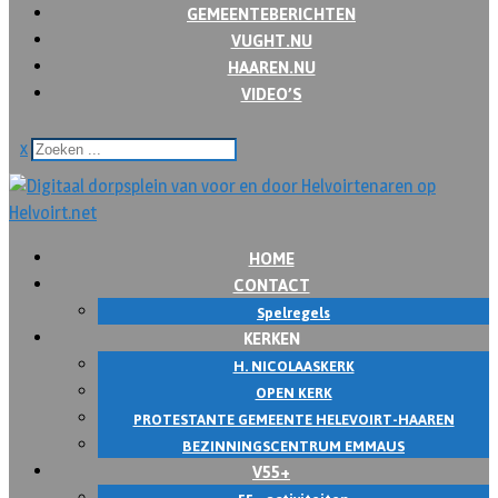
GEMEENTEBERICHTEN
VUGHT.NU
HAAREN.NU
VIDEO’S
x
HOME
CONTACT
Spelregels
KERKEN
H. NICOLAASKERK
OPEN KERK
PROTESTANTE GEMEENTE HELEVOIRT-HAAREN
BEZINNINGSCENTRUM EMMAUS
V55+