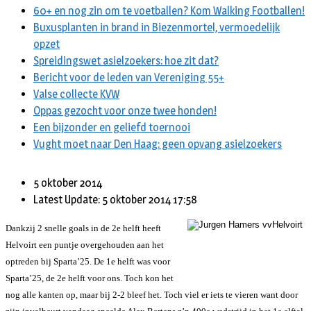
60+ en nog zin om te voetballen? Kom Walking Footballen!
Buxusplanten in brand in Biezenmortel, vermoedelijk
opzet
Spreidingswet asielzoekers: hoe zit dat?
Bericht voor de leden van Vereniging 55+
Valse collecte KVW
Oppas gezocht voor onze twee honden!
Een bijzonder en geliefd toernooi
Vught moet naar Den Haag: geen opvang asielzoekers
5 oktober 2014
Latest Update: 5 oktober 2014 17:58
Dankzij 2 snelle goals in de 2e helft heeft
Helvoirt een puntje overgehouden aan het
optreden bij Sparta’25. De 1e helft was voor
Sparta’25, de 2e helft voor ons. Toch kon het
nog alle kanten op, maar bij 2-2 bleef het. Toch viel er iets te vieren want door