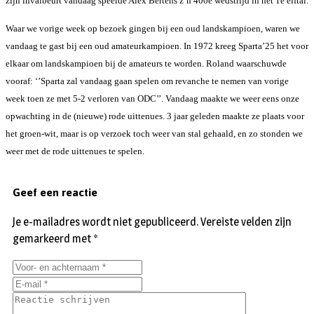
zijn invalbeurt vandaag speelde Alex Bertens z’n 400e wedstrijd in het 1e elftal.
Waar we vorige week op bezoek gingen bij een oud landskampioen, waren we
vandaag te gast bij een oud amateurkampioen. In 1972 kreeg Sparta’25 het voor
elkaar om landskampioen bij de amateurs te worden. Roland waarschuwde
vooraf: ‘’Sparta zal vandaag gaan spelen om revanche te nemen van vorige
week toen ze met 5-2 verloren van ODC’’. Vandaag maakte we weer eens onze
opwachting in de (nieuwe) rode uittenues. 3 jaar geleden maakte ze plaats voor
het groen-wit, maar is op verzoek toch weer van stal gehaald, en zo stonden we
weer met de rode uittenues te spelen.
Geef een reactie
Je e-mailadres wordt niet gepubliceerd.
Vereiste velden zijn
gemarkeerd met
*