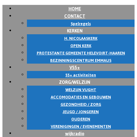
HOME
Skip
CONTACT
to
Spelregels
content
KERKEN
H. NICOLAASKERK
OPEN KERK
PROTESTANTE GEMEENTE HELEVOIRT-HAAREN
BEZINNINGSCENTRUM EMMAUS
V55+
55+ activiteiten
ZORG/WELZIJN
WELZIJN VUGHT
ACCOMODATIES EN GEBOUWEN
GEZONDHEID / ZORG
JEUGD / JONGEREN
OUDEREN
VERENIGINGEN / EVENEMENTEN
wijkradio