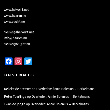
www.helvoirt.net
www.haaren.nu
www.vught.nu
nieuws@helvoirt.net
info@haaren.nu
nieuws@vught.nu
Fa
In
T
ce
st
wi
LAATSTE REACTIES
b
ag
tt
oo
ra
er
Nelleke de bresser
op
Overleden: Annie Bolenius – Berkelmans
k
m
Peter Tuerlings
op
Overleden: Annie Bolenius – Berkelmans
Twan de Jongh
op
Overleden: Annie Bolenius – Berkelmans