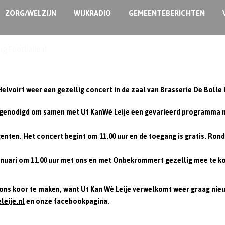
ZORG/WELZIJN
WIJKRADIO
GEMEENTEBERICHTEN
ng Footballen!
lvoirt weer een gezellig concert in de zaal van Brasserie De Bolle K
tgenodigd om samen met Ut KanWè Leije een gevarieerd programma me
nten. Het concert begint om 11.00 uur en de toegang is gratis. Rond 
anuari om 11.00 uur met ons en met Onbekrommert gezellig mee te k
 ons koor te maken, want Ut Kan Wè Leije verwelkomt weer graag nie
eije.nl
en onze facebookpagina
.