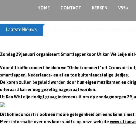
Skip
HOME
CONTACT
KERKEN
V55+
to
content
Laatste Nieuws
60+ en nog zin om te voetballen? Kom Walki
Zondag 29 januari organiseert Smartlappenkoor Ut kan Wè Leije uit He
Voor dit koffieconcert hebben we “Onbekrommert” uit Cromvoirt ui
smartlappen, Nederlands- en af en toe buitenlandstalige liedjes.
De koren zullen begeleid worden door hun eigen muzikanten en dirige
uiteraard kan er nog gezellig nagepraat worden.
Ut Kan Wè Leije nodigt graag iedereen uit om op zondagmorgen 29 j
Dit koffieconcert is ook een mooie gelegenheid om eens kennis met
Meer informatie over ons koor vindt u op onze website
www.utkanwel