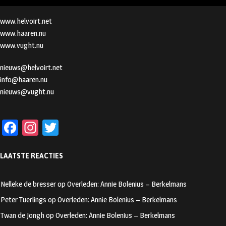
www.helvoirt.net
www.haaren.nu
www.vught.nu
nieuws@helvoirt.net
info@haaren.nu
nieuws@vught.nu
Fa
In
T
ce
st
wi
LAATSTE REACTIES
b
ag
tt
oo
ra
er
Nelleke de bresser
op
Overleden: Annie Bolenius – Berkelmans
k
m
Peter Tuerlings
op
Overleden: Annie Bolenius – Berkelmans
Twan de Jongh
op
Overleden: Annie Bolenius – Berkelmans