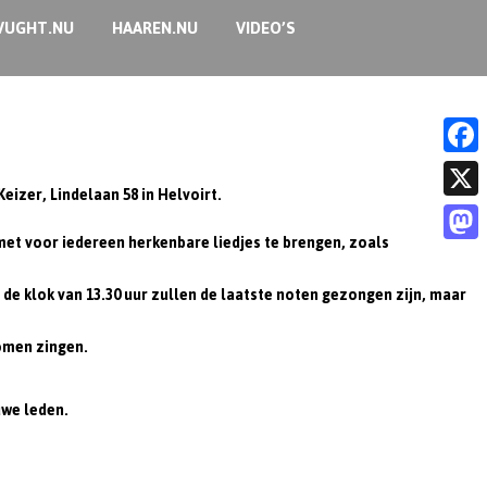
VUGHT.NU
HAAREN.NU
VIDEO’S
F
eizer, Lindelaan 58 in Helvoirt.
a
X
t voor iedereen herkenbare liedjes te brengen, zoals
c
M
e
de klok van 13.30 uur zullen de laatste noten gezongen zijn, maar
a
b
s
omen zingen.
o
t
o
o
uwe leden.
k
d
o