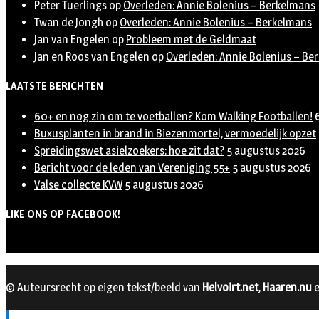
Peter Tuerlings
op
Overleden: Annie Bolenius – Berkelmans
Twan de Jongh
op
Overleden: Annie Bolenius – Berkelmans
Jan van Engelen
op
Probleem met de Geldmaat
Jan en Roos van Engelen
op
Overleden: Annie Bolenius – Be
LAATSTE BERICHTEN
60+ en nog zin om te voetballen? Kom Walking Footballen!
Buxusplanten in brand in Biezenmortel, vermoedelijk opzet
Spreidingswet asielzoekers: hoe zit dat?
5 augustus 2026
Bericht voor de leden van Vereniging 55+
5 augustus 2026
Valse collecte KVW
5 augustus 2026
LIKE ONS OP FACEBOOK!
© Auteursrecht op eigen tekst/beeld van
Helvoirt.net
,
Haaren.nu