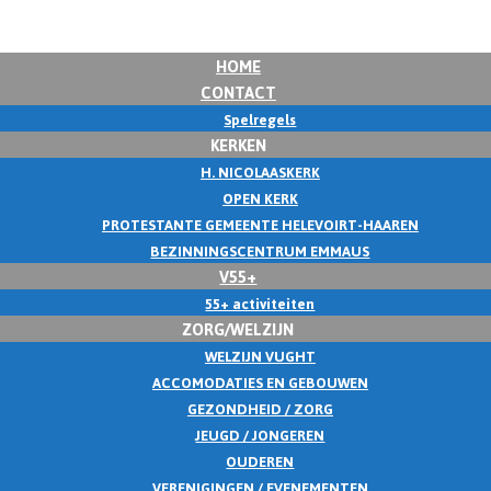
HOME
CONTACT
Spelregels
KERKEN
H. NICOLAASKERK
OPEN KERK
PROTESTANTE GEMEENTE HELEVOIRT-HAAREN
BEZINNINGSCENTRUM EMMAUS
V55+
55+ activiteiten
ZORG/WELZIJN
WELZIJN VUGHT
ACCOMODATIES EN GEBOUWEN
GEZONDHEID / ZORG
JEUGD / JONGEREN
OUDEREN
VERENIGINGEN / EVENEMENTEN