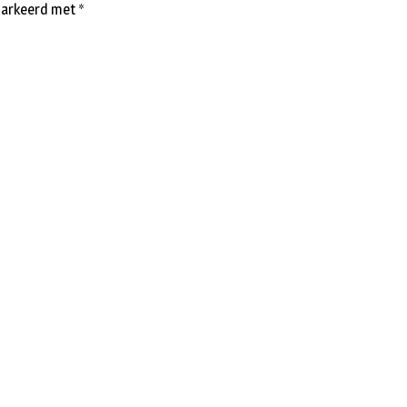
emarkeerd met
*