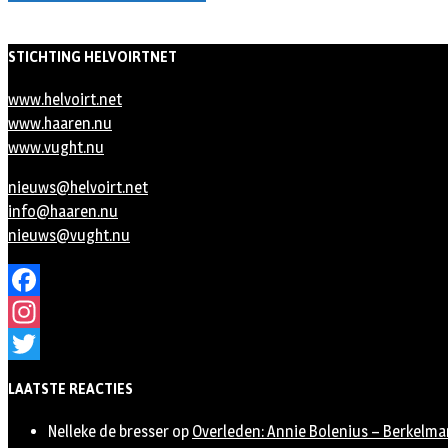
STICHTING HELVOIRTNET
www.helvoirt.net
www.haaren.nu
www.vught.nu
nieuws@helvoirt.net
info@haaren.nu
nieuws@vught.nu
Facebook
Instagram
Twitter
LAATSTE REACTIES
Nelleke de bresser
op
Overleden: Annie Bolenius – Berkelma