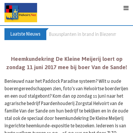
Skip
to
content
Laatste Nieuws
Buxusplanten in brand in Biezenmortel, v
Heemkundekring De Kleine Meijerij loert op
zondag 11 juni 2017 mee bij boer Van de Sande!
Benieuwd naar het Paddock Paradise systeem? Wilt u oude
boerengereedschappen zien, foto’s van Helvoirtse boerderijen
en een oud stalgebont? Kom dan op zondag 11 juni naar het
agrarische bedrijf Paardenhouderij Zorgstal Helvoirt van de
familie Van der Sande om hun bedrijf te bekijken en in de oude
stal ook de speciaal door heemkundekring De Kleine Meijerij
ingerichte heemkunde-expositie te bezoeken. Iedereen is van