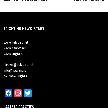
STICHTING HELVOIRTNET
www.helvoirt.net
www.haaren.nu
www.vught.nu
nieuws@helvoirt.net
info@haaren.nu
nieuws@vught.nu
Fa
In
T
ce
st
wi
LAATSTE REACTIES