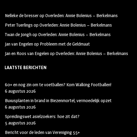
b
ag
tt
oo
ra
er
Nelleke de bresser
op
Overleden: Annie Bolenius – Berkelmans
k
m
Peter Tuerlings
op
Overleden: Annie Bolenius – Berkelmans
Twan de Jongh
op
Overleden: Annie Bolenius – Berkelmans
Jan van Engelen
op
Probleem met de Geldmaat
Jan en Roos van Engelen
op
Overleden: Annie Bolenius – Berkelmans
LAATSTE BERICHTEN
60+ en nog zin om te voetballen? Kom Walking Footballen!
6 augustus 2026
Buxusplanten in brand in Biezenmortel, vermoedelijk opzet
6 augustus 2026
Spreidingswet asielzoekers: hoe zit dat?
5 augustus 2026
Bericht voor de leden van Vereniging 55+