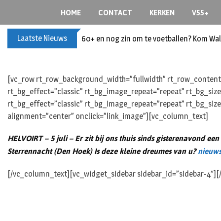
S
HOME
CONTACT
KERKEN
V55+
k
i
Laatste Nieuws
60+ en nog zin om te voetballen? Kom Wal
p
t
o
c
[vc_row rt_row_background_width=”fullwidth” rt_row_content_
o
rt_bg_effect=”classic” rt_bg_image_repeat=”repeat” rt_bg_siz
n
rt_bg_effect=”classic” rt_bg_image_repeat=”repeat” rt_bg_siz
t
alignment=”center” onclick=”link_image”][vc_column_text]
e
HELVOIRT – 5 juli – Er zit bij ons thuis sinds gisterenavond ee
n
t
Sterrennacht (Den Hoek) Is deze kleine dreumes van u?
nieuws
[/vc_column_text][vc_widget_sidebar sidebar_id=”sidebar-4″]