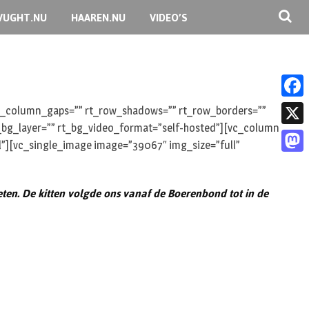
VUGHT.NU
HAAREN.NU
VIDEO’S
F
 rt_column_gaps=”” rt_row_shadows=”” rt_row_borders=””
rt_bg_layer=”” rt_bg_video_format=”self-hosted”][vc_column
a
X
l”][vc_single_image image=”39067″ img_size=”full”
c
M
e
a
ieten. De kitten volgde ons vanaf de Boerenbond tot in de
b
s
o
t
o
o
k
d
o