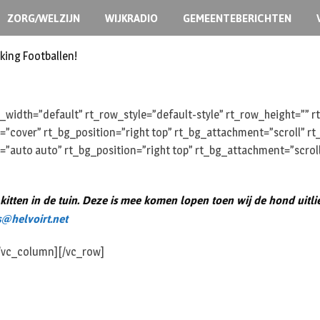
ZORG/WELZIJN
WIJKRADIO
GEMEENTEBERICHTEN
king Footballen!
width=”default” rt_row_style=”default-style” rt_row_height=””
e=”cover” rt_bg_position=”right top” rt_bg_attachment=”scroll” 
e=”auto auto” rt_bg_position=”right top” rt_bg_attachment=”scrol
n kitten in de tuin. Deze is mee komen lopen toen wij de hond uitl
@helvoirt.net
[/vc_column][/vc_row]