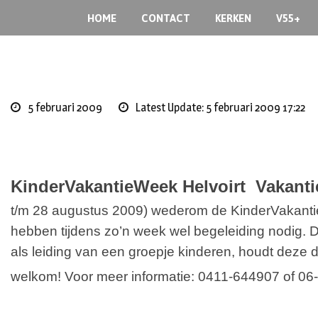
Skip
HOME
CONTACT
KERKEN
V55+
to
content
5 februari 2009
Latest Update: 5 februari 2009 17:22
KinderVakantieWeek Helvoirt
Vakanti
t/m 28 augustus 2009) wederom de KinderVakanti
hebben tijdens zo’n week wel begeleiding nodig. 
als leiding van een groepje kinderen, houdt deze dat
welkom!
Voor meer informatie:
0411-644907 of 06-