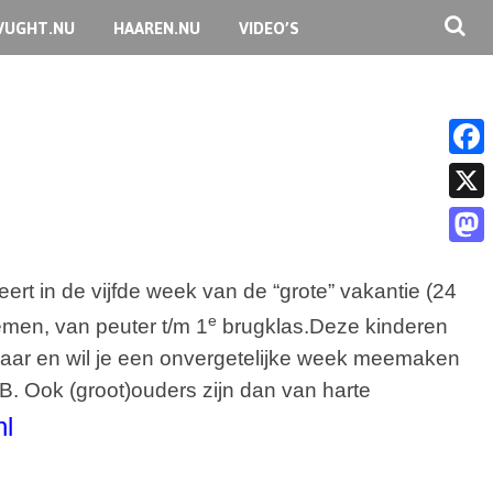
VUGHT.NU
HAAREN.NU
VIDEO’S
F
a
X
c
M
e
ert in de vijfde week van de “grote” vakantie (24
a
b
e
men, van peuter t/m 1
brugklas.
Deze kinderen
s
o
jaar en wil je een onvergetelijke week meemaken
t
o
B. Ook (groot)ouders zijn dan van harte
o
k
nl
d
o