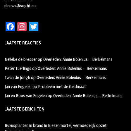
nieuws@vught.nu
Fa
In
T
ce
st
wi
LAATSTE REACTIES
b
ag
tt
oo
ra
er
Nelleke de bresser
op
Overleden: Annie Bolenius – Berkelmans
k
m
Peter Tuerlings
op
Overleden: Annie Bolenius – Berkelmans
Twan de Jongh
op
Overleden: Annie Bolenius – Berkelmans
Jan van Engelen
op
Probleem met de Geldmaat
Jan en Roos van Engelen
op
Overleden: Annie Bolenius – Berkelmans
LAATSTE BERICHTEN
Buxusplanten in brand in Biezenmortel, vermoedelijk opzet