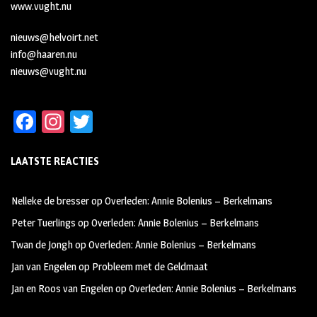
www.vught.nu
nieuws@helvoirt.net
info@haaren.nu
nieuws@vught.nu
Fa
In
T
ce
st
wi
LAATSTE REACTIES
b
ag
tt
oo
ra
er
Nelleke de bresser
op
Overleden: Annie Bolenius – Berkelmans
k
m
Peter Tuerlings
op
Overleden: Annie Bolenius – Berkelmans
Twan de Jongh
op
Overleden: Annie Bolenius – Berkelmans
Jan van Engelen
op
Probleem met de Geldmaat
Jan en Roos van Engelen
op
Overleden: Annie Bolenius – Berkelmans