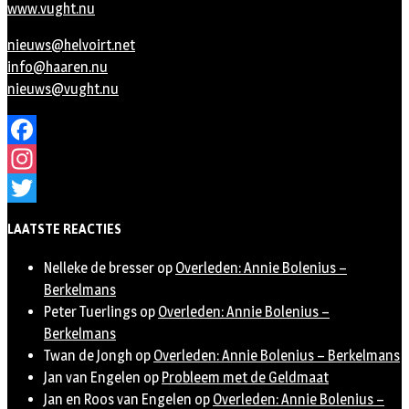
www.vught.nu
nieuws@helvoirt.net
info@haaren.nu
nieuws@vught.nu
Facebook
Instagram
Twitter
LAATSTE REACTIES
Nelleke de bresser
op
Overleden: Annie Bolenius –
Berkelmans
Peter Tuerlings
op
Overleden: Annie Bolenius –
Berkelmans
Twan de Jongh
op
Overleden: Annie Bolenius – Berkelmans
Jan van Engelen
op
Probleem met de Geldmaat
Jan en Roos van Engelen
op
Overleden: Annie Bolenius –