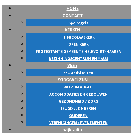
HOME
Skip
CONTACT
to
Spelregels
content
KERKEN
H. NICOLAASKERK
OPEN KERK
PROTESTANTE GEMEENTE HELEVOIRT-HAAREN
BEZINNINGSCENTRUM EMMAUS
V55+
55+ activiteiten
ZORG/WELZIJN
WELZIJN VUGHT
ACCOMODATIES EN GEBOUWEN
GEZONDHEID / ZORG
JEUGD / JONGEREN
OUDEREN
VERENIGINGEN / EVENEMENTEN
wijkradio