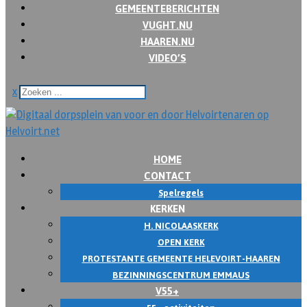
GEMEENTEBERICHTEN
VUGHT.NU
HAAREN.NU
VIDEO’S
x
HOME
CONTACT
Spelregels
KERKEN
H. NICOLAASKERK
OPEN KERK
PROTESTANTE GEMEENTE HELEVOIRT-HAAREN
BEZINNINGSCENTRUM EMMAUS
V55+