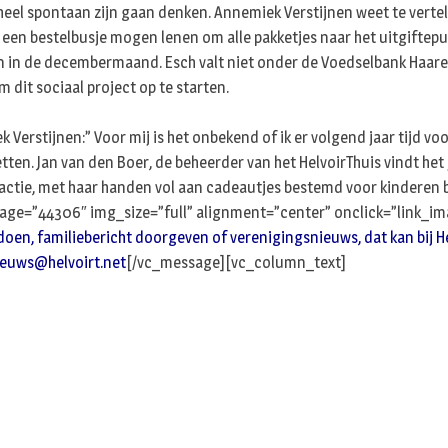
e heel spontaan zijn gaan denken. Annemiek Verstijnen weet te vert
 een bestelbusje mogen lenen om alle pakketjes naar het uitgiftepu
en in de decembermaand. Esch valt niet onder de Voedselbank Haaren
 dit sociaal project op te starten.
k Verstijnen:” Voor mij is het onbekend of ik er volgend jaar tijd v
ten. Jan van den Boer, de beheerder van het HelvoirThuis vindt het 
 actie, met haar handen vol aan cadeautjes bestemd voor kinderen 
ge=”44306″ img_size=”full” alignment=”center” onclick=”link_im
en, familiebericht doorgeven of verenigingsnieuws, dat kan bij Helv
ieuws@helvoirt.net
[/vc_message][vc_column_text]