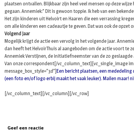
plaatsen ontvallen. Blijkbaar zijn heel veel mensen op deze wijz
gegaan. Annemiek:” Dit is gewoon toppie. Ik heb van een bekende
Het zijn kinderen uit Helvoirt en Haaren die een verrassing kreg
om alle kinderen een cadeautje te geven. Dat was ook de opzet om
Volgend jaar
Mogelijk krijgt de actie een vervolg in het volgende jaar. Annemie
dan heeft het HelvoirThuis al aangeboden om de actie voort te zet
Annemiek Verstijnen, de initiatiefneemster van de zo geslaagde
Van onze correspondent[/vc_column_text][vc_single_image ima
message_box_style=”3d”]
Een bericht plaatsen, een mededeling do
(een foto en/of logo erbij maakt het vaak leuker). Mailen maar!
n
[/vc_column_text][/vc_column][/vc_row]
Geef een reactie