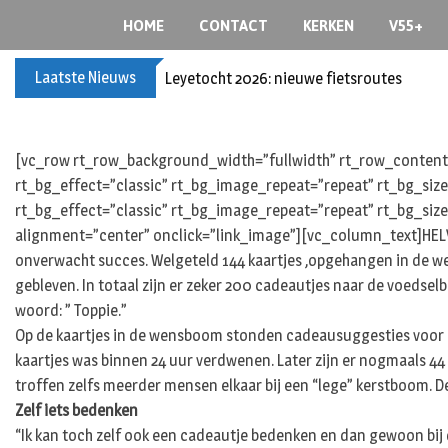
Skip
HOME
CONTACT
KERKEN
V55+
to
content
Laatste Nieuws
Leyetocht 2026: nieuwe fietsroutes
[vc_row rt_row_background_width=”fullwidth” rt_row_content_
rt_bg_effect=”classic” rt_bg_image_repeat=”repeat” rt_bg_siz
rt_bg_effect=”classic” rt_bg_image_repeat=”repeat” rt_bg_size
alignment=”center” onclick=”link_image”][vc_column_text]HELVO
onverwacht succes. Welgeteld 144 kaartjes ,opgehangen in de wen
gebleven. In totaal zijn er zeker 200 cadeautjes naar de voedsel
woord: ” Toppie.”
Op de kaartjes in de wensboom stonden cadeausuggesties voor ki
kaartjes was binnen 24 uur verdwenen. Later zijn er nogmaals 
troffen zelfs meerder mensen elkaar bij een “lege” kerstboom. 
Zelf iets bedenken
“Ik kan toch zelf ook een cadeautje bedenken en dan gewoon bij d