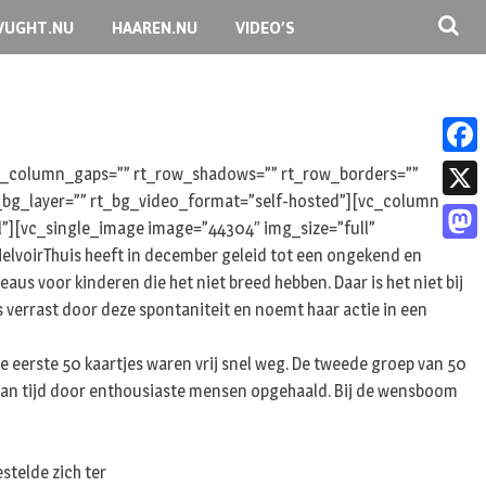
VUGHT.NU
HAAREN.NU
VIDEO’S
F
 rt_column_gaps=”” rt_row_shadows=”” rt_row_borders=””
rt_bg_layer=”” rt_bg_video_format=”self-hosted”][vc_column
a
X
l”][vc_single_image image=”44304″ img_size=”full”
c
lvoirThuis heeft in december geleid tot een ongekend en
M
e
s voor kinderen die het niet breed hebben. Daar is het niet bij
a
b
is verrast door deze spontaniteit en noemt haar actie in een
s
o
t
 eerste 50 kaartjes waren vrij snel weg. De tweede groep van 50
o
van tijd door enthousiaste mensen opgehaald. Bij de wensboom
o
k
d
o
stelde zich ter