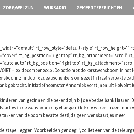
ZORG/WELZIJN
WIJKRADIO
GEMEENTEBERICHTEN
width=”default” rt_row_style=”default-style” rt_row_height=””
e=”cover” rt_bg_position=”right top” rt_bg_attachment=”scroll” 
=”auto auto” rt_bg_position=”right top” rt_bg_attachment=”scrol
IRT – 28 december 2018. De actie met de kerstwensboom in het He
sboom, zijn door cadeauschenkers omgezet in fraai verpakte cadeau
bank gebracht. Initiatiefneemster Annemiek Verstijnen uit Helvoirt 
nderen van gezinnen die bekend zijn bij de Voedselbank Haaren. De
44 kaartjes in de wensboom opgehangen. Ook die waren in een mum 
De takken van de boom bevatte destijds geen wenskaartjes meer.
e stapel leggen. Voorbeelden genoeg. “, zo liet een van de teleurge