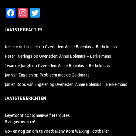
Fa
In
T
ce
st
wi
LAATSTE REACTIES
b
ag
tt
oo
ra
er
Nelleke de bresser
op
Overleden: Annie Bolenius – Berkelmans
k
m
Peter Tuerlings
op
Overleden: Annie Bolenius – Berkelmans
Twan de Jongh
op
Overleden: Annie Bolenius – Berkelmans
Jan van Engelen
op
Probleem met de Geldmaat
Jan en Roos van Engelen
op
Overleden: Annie Bolenius – Berkelmans
LAATSTE BERICHTEN
Leyetocht 2026: nieuwe fietsroutes
8 augustus 2026
60+ en nog zin om te voetballen? Kom Walking Footballen!