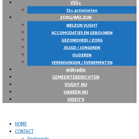
V55+
55+ activiteiten
ZORG/WELZIJN
WELZIJN VUGHT
ACCOMODATIES EN GEBOUWEN
GEZONDHEID / ZORG
JEUGD / JONGEREN
OUDEREN
VERENIGINGEN / EVENEMENTEN
wijkradio
GEMEENTEBERICHTEN
VUGHT.NU
HAAREN.NU
VIDEO’S
HOME
CONTACT
Spelregels