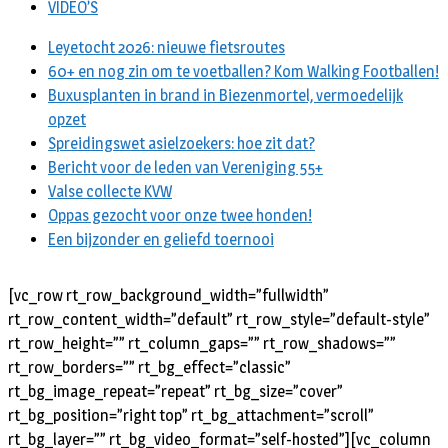
VIDEO’S
Leyetocht 2026: nieuwe fietsroutes
60+ en nog zin om te voetballen? Kom Walking Footballen!
Buxusplanten in brand in Biezenmortel, vermoedelijk
opzet
Spreidingswet asielzoekers: hoe zit dat?
Bericht voor de leden van Vereniging 55+
Valse collecte KVW
Oppas gezocht voor onze twee honden!
Een bijzonder en geliefd toernooi
[vc_row rt_row_background_width=”fullwidth”
rt_row_content_width=”default” rt_row_style=”default-style”
rt_row_height=”” rt_column_gaps=”” rt_row_shadows=””
rt_row_borders=”” rt_bg_effect=”classic”
rt_bg_image_repeat=”repeat” rt_bg_size=”cover”
rt_bg_position=”right top” rt_bg_attachment=”scroll”
rt_bg_layer=”” rt_bg_video_format=”self-hosted”][vc_column