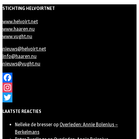
STICHTING HELVOIRTNET
www.helvoirt.net
www.haaren.nu
www.vught.nu
nieuws@helvoirt.net
info@haaren.nu
nieuws@vught.nu
Facebook
Instagram
Twitter
LAATSTE REACTIES
Nelleke de bresser
op
Overleden: Annie Bolenius –
Berkelmans