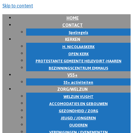
Skip to content
HOME
CONTACT
Spelregels
KERKEN
H. NICOLAASKERK
OPEN KERK
PROTESTANTE GEMEENTE HELEVOIRT-HAAREN
BEZINNINGSCENTRUM EMMAUS
V55+
55+ activiteiten
ZORG/WELZIJN
WELZIJN VUGHT
ACCOMODATIES EN GEBOUWEN
GEZONDHEID / ZORG
JEUGD / JONGEREN
OUDEREN
VERENIGINGEN / EVENEMENTEN