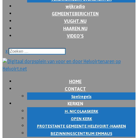
wijkradio
GEMEENTEBERICHTEN
VUGHT.NU
HAAREN.NU
VIDEO’S
x
HOME
CONTACT
Spelregels
KERKEN
H. NICOLAASKERK
OPEN KERK
PROTESTANTE GEMEENTE HELEVOIRT-HAAREN
BEZINNINGSCENTRUM EMMAUS