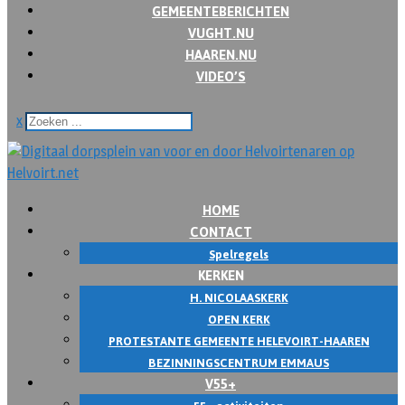
GEMEENTEBERICHTEN
VUGHT.NU
HAAREN.NU
VIDEO’S
x
HOME
CONTACT
Spelregels
KERKEN
H. NICOLAASKERK
OPEN KERK
PROTESTANTE GEMEENTE HELEVOIRT-HAAREN
BEZINNINGSCENTRUM EMMAUS
V55+