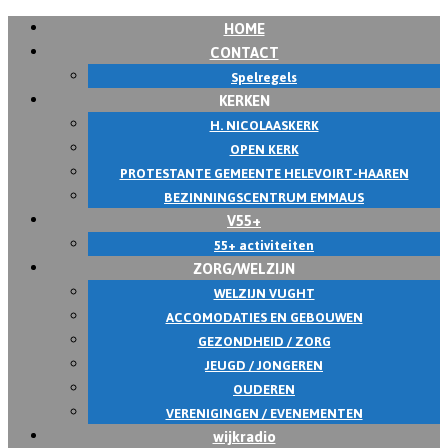
HOME
Skip
CONTACT
to
Spelregels
content
KERKEN
H. NICOLAASKERK
OPEN KERK
PROTESTANTE GEMEENTE HELEVOIRT-HAAREN
BEZINNINGSCENTRUM EMMAUS
V55+
55+ activiteiten
ZORG/WELZIJN
WELZIJN VUGHT
ACCOMODATIES EN GEBOUWEN
GEZONDHEID / ZORG
JEUGD / JONGEREN
OUDEREN
VERENIGINGEN / EVENEMENTEN
wijkradio