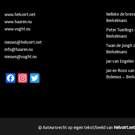
Nelleke de bres
www.helvoirt.net
Berkelmans
www.haaren.nu
www.vught.nu
Peter Tuerlings
Berkelmans
nieuws@helvoirt.net
Twan de Jongh
info@haaren.nu
Berkelmans
nieuws@vught.nu
Jan van Engelen
Jan en Roos van
Fa
In
T
Bolenius – Ber
ce
st
wi
b
ag
tt
oo
ra
er
k
m
© Auteursrecht op eigen tekst/beeld van
Helvoirt.net