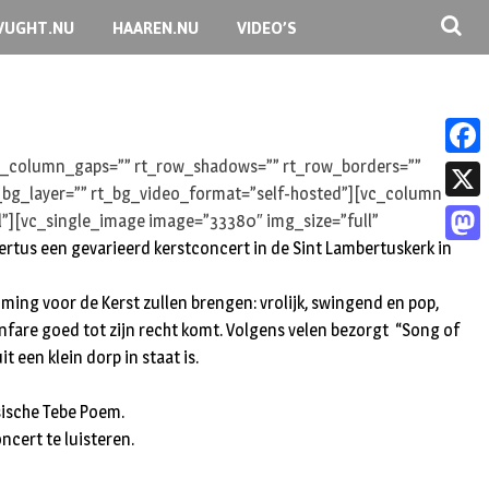
VUGHT.NU
HAAREN.NU
VIDEO’S
 rt_column_gaps=”” rt_row_shadows=”” rt_row_borders=””
F
rt_bg_layer=”” rt_bg_video_format=”self-hosted”][vc_column
a
X
l”][vc_single_image image=”33380″ img_size=”full”
c
tus een gevarieerd kerstconcert in de Sint Lambertuskerk in
M
e
a
ming voor de Kerst zullen brengen: vrolijk, swingend en pop,
b
s
 fanfare goed tot zijn recht komt. Volgens velen bezorgt “Song of
o
 een klein dorp in staat is.
t
o
o
sische Tebe Poem.
k
d
ncert te luisteren.
o