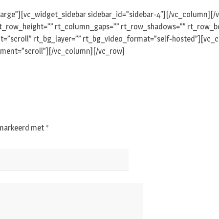
arge”][vc_widget_sidebar sidebar_id=”sidebar-4″][/vc_column][
rt_row_height=”” rt_column_gaps=”” rt_row_shadows=”” rt_row_bo
nt=”scroll” rt_bg_layer=”” rt_bg_video_format=”self-hosted”][vc
hment=”scroll”][/vc_column][/vc_row]
gemarkeerd met
*