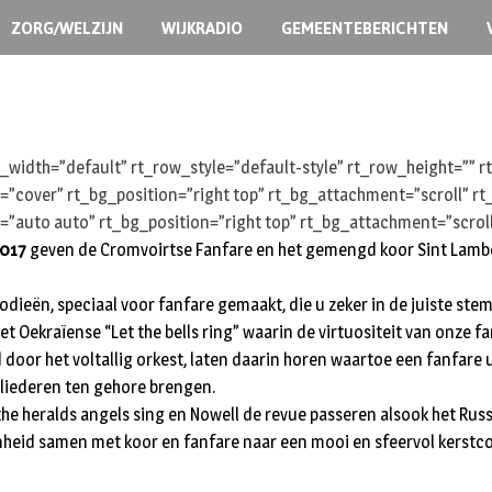
ZORG/WELZIJN
WIJKRADIO
GEMEENTEBERICHTEN
width=”default” rt_row_style=”default-style” rt_row_height=””
e=”cover” rt_bg_position=”right top” rt_bg_attachment=”scroll” 
=”auto auto” rt_bg_position=”right top” rt_bg_attachment=”scrol
2017
geven de Cromvoirtse Fanfare en het gemengd koor Sint Lamber
ieën, speciaal voor fanfare gemaakt, die u zeker in de juiste stem
 het Oekraïense “Let the bells ring” waarin de virtuositeit van onze
oor het voltallig orkest, laten daarin horen waartoe een fanfare uit
tliederen ten gehore brengen.
 the heralds angels sing en Nowell de revue passeren alsook het Rus
nheid samen met koor en fanfare naar een mooi en sfeervol kerstco