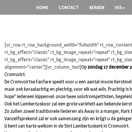
Skip
HOME
CONTACT
KERKEN
V55+
to
content
[vc_row rt_row_background_width=”fullwidth” rt_row_content_
rt_bg_effect=”classic” rt_bg_image_repeat=”repeat” rt_bg_siz
rt_bg_effect=”classic” rt_bg_image_repeat=”repeat” rt_bg_size
alignment=”center”][vc_column_text]
Op
zondag 17 december 
Cromvoirt.
De Cromvoirtse Fanfare speelt voor u een aantal mooie Kerstmelod
maar ook koraalachtig en plechtig, voor elk wat wils. Prachtig is
hope” iedereen kippenvel: onze twee solotrompettisten, begeleid d
Ook het Lambertuskoor zal een grote variëteit aan bekende kers
Zo zullen zowel traditionele liederen als Away in a manger, Hark
Vanzelfsprekend zal er ook samenzang zijn en krijgt u de gelege
U bent van harte welkom in de Sint Lambertuskerk in Cromvoirt.