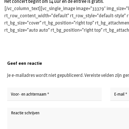
Het concert begint om 14 uur en de entree is gratis.
[/vc_column_text][vc_single_image image=”33379″ img_size=”l
rt_row_content_width=”default” rt_row_style=”default-style” 
rt_bg_size=”cover” rt_bg_position=”right top” rt_bg_attachme
rt_bg_size=”auto auto” rt_bg_position=”right top” rt_bg_attac
Geef een reactie
Je e-mailadres wordt niet gepubliceerd.
Vereiste velden zijn 