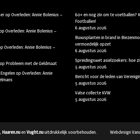
ser
op
Overleden: Annie Bolenius –
60+ en nog zin om te voetballen?
Footballen!
6 augustus 2026
op
Overleden: Annie Bolenius –
Buxusplanten in brand in Biezenmor
vermoedelijk opzet
op
Overleden: Annie Bolenius –
6 augustus 2026
Spreidingswet asielzoekers: hoe zi
op
Probleem met de Geldmaat
5 augustus 2026
 Engelen
op
Overleden: Annie
Bericht voor de leden van Verenig
kelmans
5 augustus 2026
Valse collecte KVW
5 augustus 2026
,
Haaren.nu
en
Vught.nu
uitdrukkelijk voorbehouden.
Webdesign Van