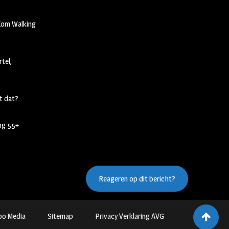
 Kom Walking
tel,
t dat?
ing 55+
Reageren op dit bericht?
oo Media
Sitemap
Privacy Verklaring AVG