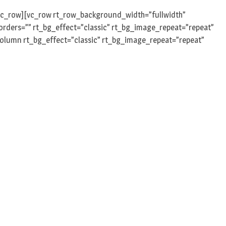
n
/vc_row][vc_row rt_row_background_width=”fullwidth”
rders=”” rt_bg_effect=”classic” rt_bg_image_repeat=”repeat”
_column rt_bg_effect=”classic” rt_bg_image_repeat=”repeat”