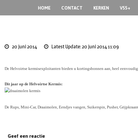
Skip
HOME
CONTACT
KERKEN
V55+
to
content
20 juni 2014
Latest Update: 20 juni 2014 11:09
De Helvoirtse kermisexploitanten bieden u kortingsbonnen aan, heel eenvoudig,
Dit jaar op de Helvoirtse Kermis:
De Rups, Mini-Car, Draaimolen, Eendjes vangen, Suikerspin, Pusher, Grijpkra
Geef een reactie