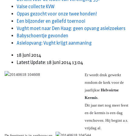
Valse collecte KVW
Oppas gezocht voor onze twee honden!
Een bijzonder en geliefd toernooi
Vught moet naar Den Haag: geen opvang asielzoekers
Babyschoentje gevonden
Asielopvang: Vught krijgt aanmaning
18 juni 2014
Latest Update: 18 juni 2014 13:04
Er wordt druk gewerkt
rondom de kerk voor de
jaarlijkse
Helvoirtse
Kermis
.
Dit jaar met nog meer feest
en de kermis is een dag
verschoven. Hij begint a.s.
vrijdag al.
De feesttent is in aanbouw en