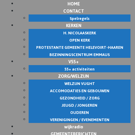
HOME
Skip
CONTACT
to
Spelregels
content
KERKEN
H. NICOLAASKERK
OPEN KERK
PROTESTANTE GEMEENTE HELEVOIRT-HAAREN
BEZINNINGSCENTRUM EMMAUS
V55+
55+ activiteiten
ZORG/WELZIJN
WELZIJN VUGHT
ACCOMODATIES EN GEBOUWEN
GEZONDHEID / ZORG
JEUGD / JONGEREN
OUDEREN
VERENIGINGEN / EVENEMENTEN
wijkradio
GEMEENTEBERICHTEN