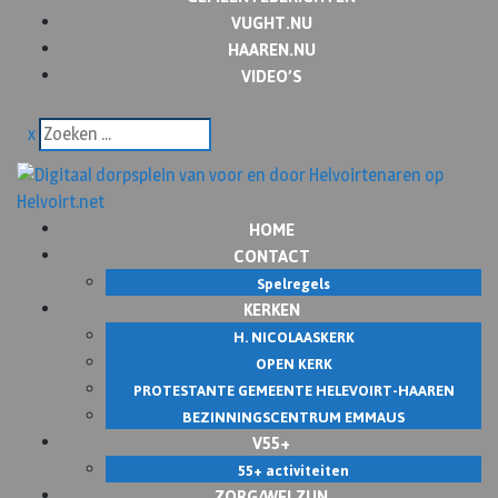
VUGHT.NU
HAAREN.NU
VIDEO’S
x
HOME
CONTACT
Spelregels
KERKEN
H. NICOLAASKERK
OPEN KERK
PROTESTANTE GEMEENTE HELEVOIRT-HAAREN
BEZINNINGSCENTRUM EMMAUS
V55+
55+ activiteiten
ZORG/WELZIJN