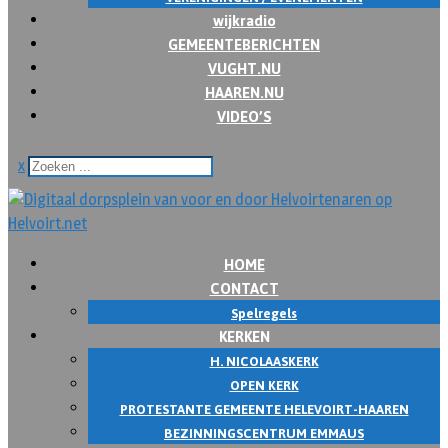
wijkradio
GEMEENTEBERICHTEN
VUGHT.NU
HAAREN.NU
VIDEO’S
x
HOME
CONTACT
Spelregels
KERKEN
H. NICOLAASKERK
OPEN KERK
PROTESTANTE GEMEENTE HELEVOIRT-HAAREN
BEZINNINGSCENTRUM EMMAUS