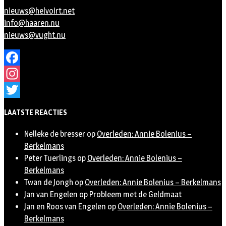
nieuws@helvoirt.net
info@haaren.nu
nieuws@vught.nu
Facebook
Instagram
Twitter
LAATSTE REACTIES
Nelleke de bresser
op
Overleden: Annie Bolenius –
Berkelmans
Peter Tuerlings
op
Overleden: Annie Bolenius –
Berkelmans
Twan de Jongh
op
Overleden: Annie Bolenius – Berkelmans
Jan van Engelen
op
Probleem met de Geldmaat
Jan en Roos van Engelen
op
Overleden: Annie Bolenius –
Berkelmans