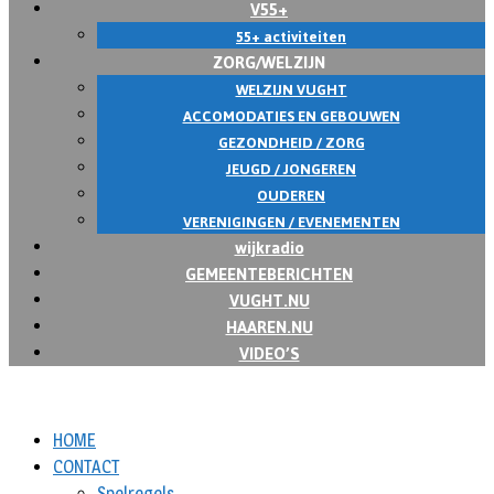
V55+
55+ activiteiten
ZORG/WELZIJN
WELZIJN VUGHT
ACCOMODATIES EN GEBOUWEN
GEZONDHEID / ZORG
JEUGD / JONGEREN
OUDEREN
VERENIGINGEN / EVENEMENTEN
wijkradio
GEMEENTEBERICHTEN
VUGHT.NU
HAAREN.NU
VIDEO’S
HOME
CONTACT
Spelregels