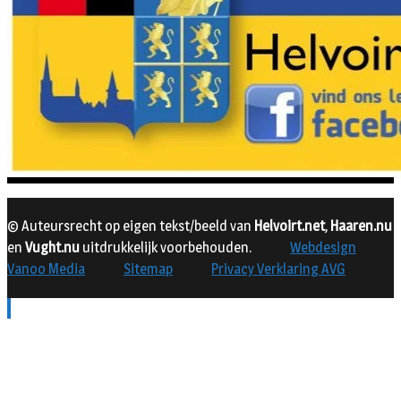
© Auteursrecht op eigen tekst/beeld van
Helvoirt.net
,
Haaren.nu
en
Vught.nu
uitdrukkelijk voorbehouden.
Webdesign
Vanoo Media
Sitemap
Privacy Verklaring AVG