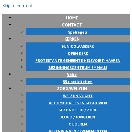
Skip to content
HOME
CONTACT
Spelregels
KERKEN
H. NICOLAASKERK
OPEN KERK
PROTESTANTE GEMEENTE HELEVOIRT-HAAREN
BEZINNINGSCENTRUM EMMAUS
V55+
55+ activiteiten
ZORG/WELZIJN
WELZIJN VUGHT
ACCOMODATIES EN GEBOUWEN
GEZONDHEID / ZORG
JEUGD / JONGEREN
OUDEREN
VERENIGINGEN / EVENEMENTEN