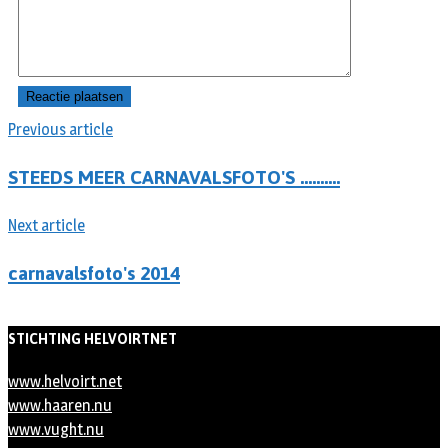
Previous article
STEEDS MEER CARNAVALSFOTO'S ……….
Next article
carnavalsfoto's 2014
STICHTING HELVOIRTNET
www.helvoirt.net
www.haaren.nu
www.vught.nu