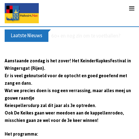
S
k
i
p
t
Laatste Nieuws
60+ en nog zin om te voetballen? Kom Wal
o
c
o
Aanstaande zondag is het zover! Het KeinderKupkesFestival in
n
Wringersgat (Rijen).
t
Er is veel geknutseld voor de optocht en goed geoefend met
e
zang en dans.
n
Wat we precies doen is nog een verrassing, maar alles meej un
t
gouwe raandje
Keiespellersdurp zal dit jaar als 3e optreden.
Ook De Keikes gaan weer meedoen aan de kappellenrodeo,
misschien gaan ze wel voor de 3e keer winnen!
Het programma: