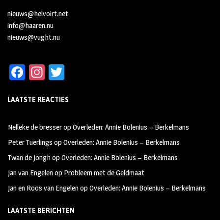
nieuws@helvoirt.net
info@haaren.nu
nieuws@vught.nu
Fa
In
T
ce
st
wi
LAATSTE REACTIES
b
ag
tt
oo
ra
er
Nelleke de bresser
op
Overleden: Annie Bolenius – Berkelmans
k
m
Peter Tuerlings
op
Overleden: Annie Bolenius – Berkelmans
Twan de Jongh
op
Overleden: Annie Bolenius – Berkelmans
Jan van Engelen
op
Probleem met de Geldmaat
Jan en Roos van Engelen
op
Overleden: Annie Bolenius – Berkelmans
LAATSTE BERICHTEN