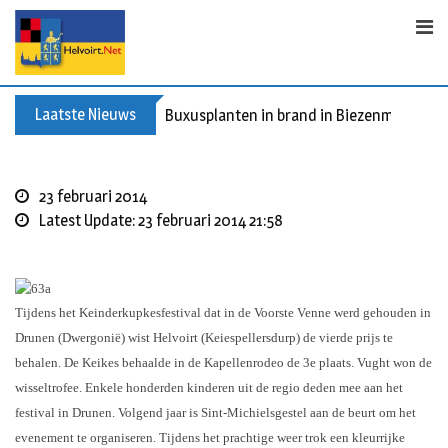
S
k
i
p
t
Laatste Nieuws
Buxusplanten in brand in Biezenmortel, v
o
c
o
23 februari 2014
n
Latest Update: 23 februari 2014 21:58
t
e
n
t
Tijdens het Keinderkupkesfestival dat in de Voorste Venne werd gehouden in
Drunen (Dwergonië) wist Helvoirt (Keiespellersdurp) de vierde prijs te
behalen. De Keikes behaalde in de Kapellenrodeo de 3e plaats. Vught won de
wisseltrofee. Enkele honderden kinderen uit de regio deden mee aan het
festival in Drunen. Volgend jaar is Sint-Michielsgestel aan de beurt om het
evenement te organiseren. Tijdens het prachtige weer trok een kleurrijke