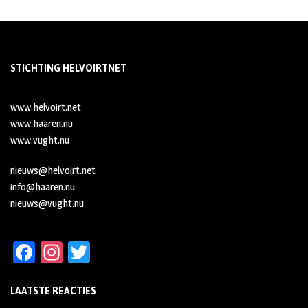
STICHTING HELVOIRTNET
www.helvoirt.net
www.haaren.nu
www.vught.nu
nieuws@helvoirt.net
info@haaren.nu
nieuws@vught.nu
Fa
In
T
ce
st
wi
LAATSTE REACTIES
b
ag
tt