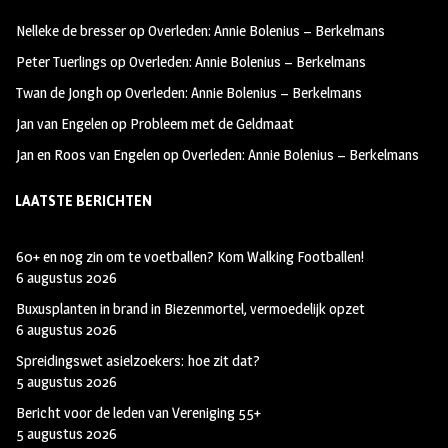
oo
ra
er
Nelleke de bresser
op
Overleden: Annie Bolenius – Berkelmans
k
m
Peter Tuerlings
op
Overleden: Annie Bolenius – Berkelmans
Twan de Jongh
op
Overleden: Annie Bolenius – Berkelmans
Jan van Engelen
op
Probleem met de Geldmaat
Jan en Roos van Engelen
op
Overleden: Annie Bolenius – Berkelmans
LAATSTE BERICHTEN
60+ en nog zin om te voetballen? Kom Walking Footballen!
6 augustus 2026
Buxusplanten in brand in Biezenmortel, vermoedelijk opzet
6 augustus 2026
Spreidingswet asielzoekers: hoe zit dat?
5 augustus 2026
Bericht voor de leden van Vereniging 55+
5 augustus 2026